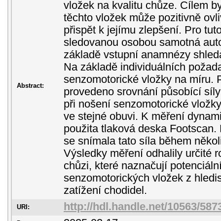
vložek na kvalitu chůze. Cílem b
těchto vložek může pozitivně ovl
přispět k jejímu zlepšení. Pro tut
sledovanou osobou samotná autor
základě vstupní anamnézy shledá
Na základě individuálních požada
senzomotorické vložky na míru. P
Abstract:
provedeno srovnání působící síly
při nošení senzomotorické vložky
ve stejné obuvi. K měření dynam
použita tlaková deska Footscan. 
se snímala tato síla během někol
Výsledky měření odhalily určité ro
chůzi, které naznačují potenciáln
senzomotorických vložek z hledi
zatížení chodidel.
http://hdl.handle.net/10563/587
URI: