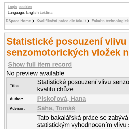
Login
|
cookies
Language: English
čeština
DSpace Home
Kvalifikační práce dle fakult
Fakulta technologick
Statistické posouzení vlivu
senzomotorických vložek n
Show full item record
No preview available
Statistické posouzení vlivu senz
Title:
kvalitu chůze
Piskořová, Hana
Author:
Sáha, Tomáš
Advisor:
Tato bakalářská práce se zabýv
statistickým vyhodnocením vlivu