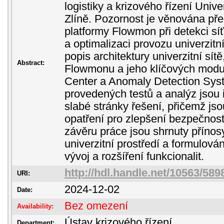
logistiky a krizového řízení Univ
Zlíně. Pozornost je věnována p
platformy Flowmon při detekci sí
a optimalizaci provozu univerzitn
popis architektury univerzitní sí
Abstract:
Flowmonu a jeho klíčových modu
Center a Anomaly Detection Sys
provedených testů a analýz jsou i
slabé stránky řešení, přičemž js
opatření pro zlepšení bezpečnost
závěru práce jsou shrnuty příno
univerzitní prostředí a formulová
vývoj a rozšíření funkcionalit.
http://hdl.handle.net/10563/589
URI:
2024-12-02
Date:
Bez omezení
Availability:
Ústav krizového řízení
Department: