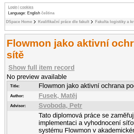
Login
|
cookies
Language: English
čeština
DSpace Home
Kvalifikační práce dle fakult
Fakulta logistiky a k
Flowmon jako aktivní och
sítě
Show full item record
No preview available
Flowmon jako aktivní ochrana po
Title:
Fusek, Matěj
Author:
Svoboda, Petr
Advisor:
Tato diplomová práce se zaměřuj
implementaci a vyhodnocení síť
systému Flowmon v akademickém 