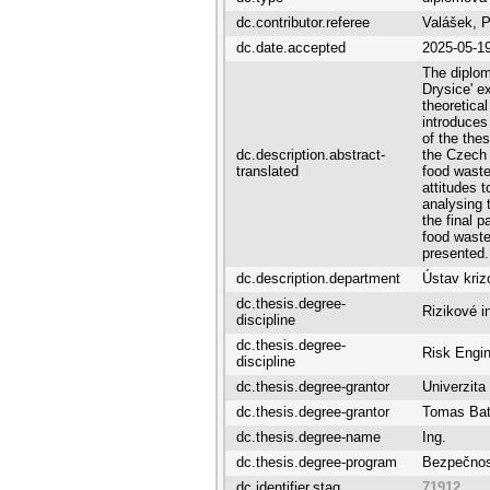
dc.contributor.referee
Valášek, 
dc.date.accepted
2025-05-1
The diplom
Drysice' e
theoretical
introduces 
of the the
dc.description.abstract-
the Czech 
translated
food waste
attitudes 
analysing 
the final p
food waste
presented.
dc.description.department
Ústav kriz
dc.thesis.degree-
Rizikové i
discipline
dc.thesis.degree-
Risk Engin
discipline
dc.thesis.degree-grantor
Univerzita
dc.thesis.degree-grantor
Tomas Bata
dc.thesis.degree-name
Ing.
dc.thesis.degree-program
Bezpečnos
dc.identifier.stag
71912