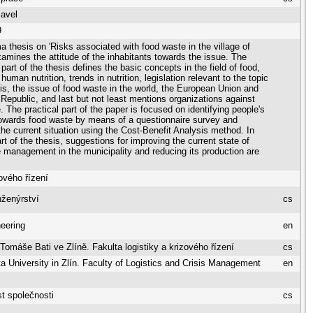
Pavel
9
a thesis on 'Risks associated with food waste in the village of
xamines the attitude of the inhabitants towards the issue. The
 part of the thesis defines the basic concepts in the field of food,
human nutrition, trends in nutrition, legislation relevant to the topic
sis, the issue of food waste in the world, the European Union and
Republic, and last but not least mentions organizations against
. The practical part of the paper is focused on identifying people's
towards food waste by means of a questionnaire survey and
the current situation using the Cost-Benefit Analysis method. In
art of the thesis, suggestions for improving the current state of
 management in the municipality and reducing its production are
ového řízení
nženýrství
cs
eering
en
 Tomáše Bati ve Zlíně. Fakulta logistiky a krizového řízení
cs
 University in Zlín. Faculty of Logistics and Crisis Management
en
t společnosti
cs