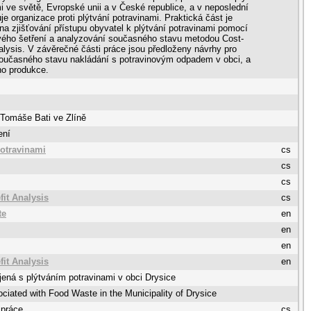
i ve světě, Evropské unii a v České republice, a v neposlední
je organizace proti plýtvání potravinami. Praktická část je
a zjišťování přístupu obyvatel k plýtvání potravinami pomocí
vého šetření a analyzování současného stavu metodou Cost-
alysis. V závěrečné části práce jsou předloženy návrhy pro
současného stavu nakládání s potravinovým odpadem v obci, a
ho produkce.
 Tomáše Bati ve Zlíně
ení
potravinami
cs
cs
cs
fit Analysis
cs
te
en
en
en
fit Analysis
en
jená s plýtváním potravinami v obci Drysice
ciated with Food Waste in the Municipality of Drysice
 práce
cs