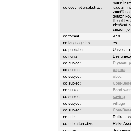
potravinam
dc.description.abstract
řadě zmiňu
zaměřena n
dotazníko
Benefit An
zlepšení 
snížení je
dc.format
92 s.
dc.language.iso
cs
dc.publisher
Univerzita
dc.rights
Bez omez
dc.subject
Plýtvání 
dc.subject
úspora
dc.subject
obec
dc.subject
Cost-Bene
dc.subject
Food was
dc.subject
saving
dc.subject
village
dc.subject
Cost-Bene
dc.title
Rizika spo
dc.title.alternative
Risks Asso
dc.type
diplomová