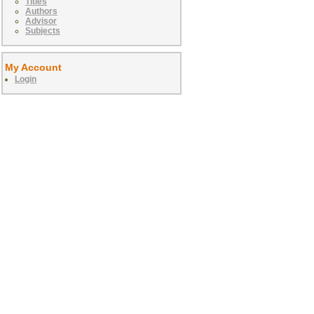
Titles
Authors
Advisor
Subjects
My Account
Login