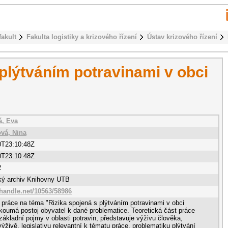
fakult
Fakulta logistiky a krizového řízení
Ústav krizového řízení
 plýtváním potravinami v obci
á, Eva
vá, Nina
0T23:10:48Z
0T23:10:48Z
2
cký archiv Knihovny UTB
.handle.net/10563/58986
práce na téma "Rizika spojená s plýtváním potravinami v obci
koumá postoj obyvatel k dané problematice. Teoretická část práce
ákladní pojmy v oblasti potravin, představuje výživu člověka,
výživě, legislativu relevantní k tématu práce, problematiku plýtvání