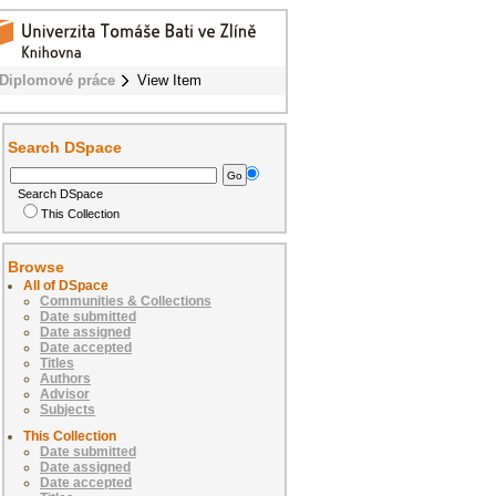
Diplomové práce
View Item
Search DSpace
Search DSpace
This Collection
Browse
All of DSpace
Communities & Collections
Date submitted
Date assigned
Date accepted
Titles
Authors
Advisor
Subjects
This Collection
Date submitted
Date assigned
Date accepted