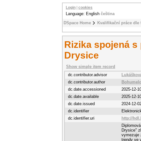
Login
|
cookies
Language: English
čeština
DSpace Home
Kvalifikační práce dle 
Rizika spojená s
Drysice
Show simple item record
dc.contributor.advisor
Lukáškov
dc.contributor.author
Bohumelo
dc.date.accessioned
2025-12-1
dc.date.available
2025-12-1
dc.date.issued
2024-12-0
dc.identifier
Elektroni
dc.identifier.uri
http://hdl
Diplomová 
Drysice" z
vymezuje z
trendy ve 