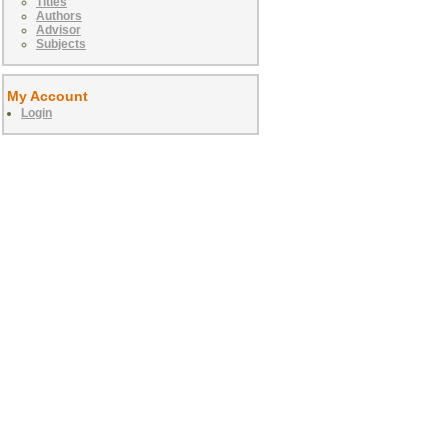
Titles
Authors
Advisor
Subjects
My Account
Login