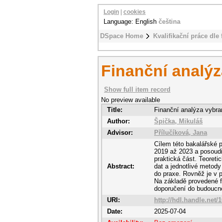
Login
|
cookies
Language: English
čeština
DSpace Home
Kvalifikační práce dle 
Finanční analýz
Show full item record
No preview available
Title:
Finanční analýza vybra
Author:
Špička, Mikuláš
Advisor:
Přílučíková, Jana
Cílem této bakalářské p
2019 až 2023 a posoudit
praktická část. Teoreti
Abstract:
dat a jednotlivé metody
do praxe. Rovněž je v p
Na základě provedené f
doporučení do budoucno
URI:
http://hdl.handle.net/
Date:
2025-07-04