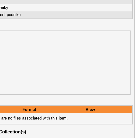
omiky
nt podniku
Format
View
 are no files associated with this item.
Collection(s)