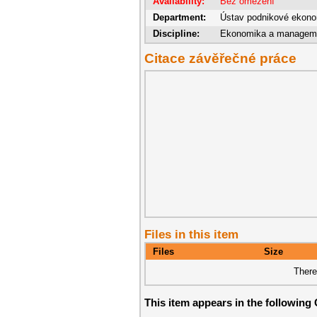
Availability:
Bez omezení
Department:
Ústav podnikové ekon
Discipline:
Ekonomika a manageme
Citace závěřečné práce
Files in this item
Files
Size
There
This item appears in the following 