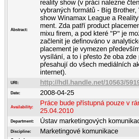
reality show (v práci nalezne čten
vybraných formátů - Big Brother, 
show Winamax League a RealityR
ment. Zda patří product placeme
Abstract:
mixu firem, a pod které "P" je mo
začlenit je definováno v analytic
placement je vymezen především
vysílání, a to i přesto že oba zde
přesahují do všech mediálních akti
internet).
http://hdl.handle.net/10563/591
URI:
2008-04-25
Date:
Práce bude přístupná pouze v rám
Availability:
25.04.2010
Ústav marketingových komunika
Department:
Marketingové komunikace
Discipline: