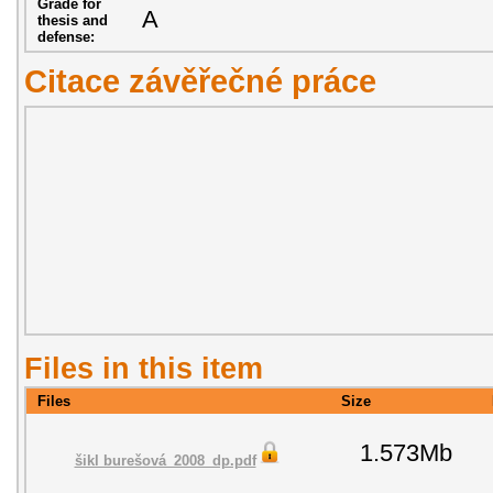
Grade for
A
thesis and
defense:
Citace závěřečné práce
Files in this item
Files
Size
1.573Mb
šikl burešová_2008_dp.pdf