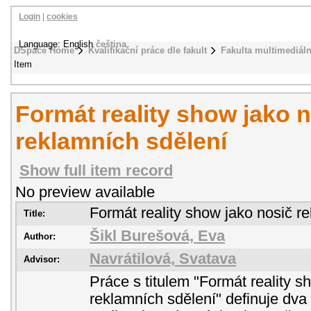
Login
|
cookies
Language: English
čeština
DSpace Home
Kvalifikační práce dle fakult
Fakulta multimediál
Item
Formát reality show jako 
reklamních sdělení
Show full item record
No preview available
Formát reality show jako nosič r
Title:
Šikl Burešová, Eva
Author:
Navrátilová, Svatava
Advisor:
Práce s titulem "Formát reality s
reklamních sdělení" definuje dva 