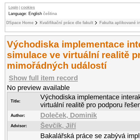
Login
|
cookies
Language: English
čeština
DSpace Home
Kvalifikační práce dle fakult
Fakulta aplikované i
Východiska implementace inte
simulace ve virtuální realitě 
mimořádných událostí
Show full item record
No preview available
Východiska implementace interak
Title:
virtuální realitě pro podporu řeš
Doleček, Dominik
Author:
Ševčík, Jiří
Advisor:
Bakalářská práce se zabývá imple