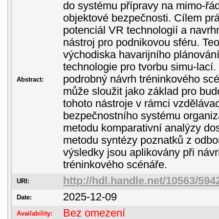
do systému přípravy na mimo-řád
objektové bezpečnosti. Cílem prá
potenciál VR technologií a navrhn
nástroj pro podnikovou sféru. Te
východiska havarijního plánován
technologie pro tvorbu simu-lací
podrobný návrh tréninkového scé
Abstract:
může sloužit jako základ pro budo
tohoto nástroje v rámci vzdělávac
bezpečnostního systému organiz
metodu komparativní analýzy dos
metodu syntézy poznatků z odborné
výsledky jsou aplikovány při ná
tréninkového scénáře.
http://hdl.handle.net/10563/594
URI:
2025-12-09
Date:
Bez omezení
Availability: