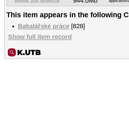
944.0Mb
doleček_2026_prilohy.zip
application/
This item appears in the following C
Bakalářské práce
[828]
Show full item record