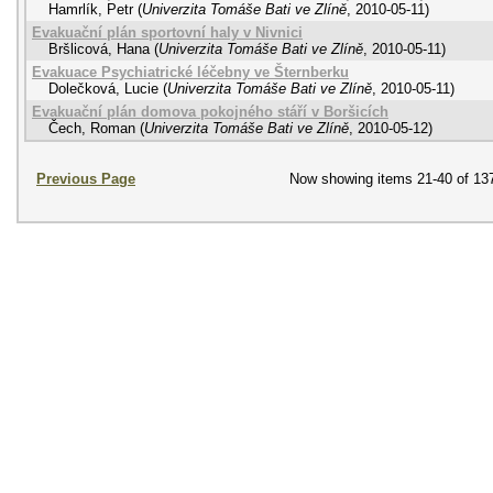
Hamrlík, Petr
(
Univerzita Tomáše Bati ve Zlíně
,
2010-05-11
)
Evakuační plán sportovní haly v Nivnici
Bršlicová, Hana
(
Univerzita Tomáše Bati ve Zlíně
,
2010-05-11
)
Evakuace Psychiatrické léčebny ve Šternberku
Dolečková, Lucie
(
Univerzita Tomáše Bati ve Zlíně
,
2010-05-11
)
Evakuační plán domova pokojného stáří v Boršicích
Čech, Roman
(
Univerzita Tomáše Bati ve Zlíně
,
2010-05-12
)
Previous Page
Now showing items 21-40 of 13