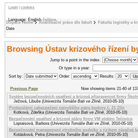
Login
|
cookies
Language: English
čeština
DSpace Home
Kvalifikační práce dle fakult
Fakulta logistiky a k
Date
Browsing Ústav krizového řízení b
Jump to a point in the index:
Or type in a year:
Sort by:
Order:
Results:
Previous Page
Now showing items 21-40 of 13
Systém bezpečnostních opatření a krizová připravenost firmy Školní
Ježová, Libuše
(
Univerzita Tomáše Bati ve Zlíně
,
2010-05-10
)
Protipožární zabezpečení nejvyššího patra budovy č. 21 Zlín
Kotková, Zdeňka
(
Univerzita Tomáše Bati ve Zlíně
,
2010-05-10
)
Bezpečnostní opatření a krizové plány firmy VM elektro Tečovice
Lopraisová, Barbora
(
Univerzita Tomáše Bati ve Zlíně
,
2010-05-10
)
Bezpečnostní management výrobního podniku s rizikem závažné h
Kotásková, Petra
(
Univerzita Tomáše Bati ve Zlíně
,
2010-05-10
)