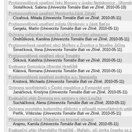
Protipovodňová opatření řeky Moravy v úseku Nedakonice - Uhersk
Stolaříková, Sabina
(
Univerzita Tomáše Bati ve Zlíně
,
2010-05-10
)
Protipovodňová opatření Nymburka-části Zálabí
Císařová, Milada
(
Univerzita Tomáše Bati ve Zlíně
,
2010-05-11
)
Protipovodňové opatření města Otrokovic v části Baťov
Gergela, Martin
(
Univerzita Tomáše Bati ve Zlíně
,
2010-05-11
)
Ochrana veřejného rozpočtu před krizovými situacemi
Ondrůšková, Karolina
(
Univerzita Tomáše Bati ve Zlíně
,
2010-05-11
)
Protipovoňová opatření obcí Mořkov a Životice u Nového Jičína
Šimečková, Ilona
(
Univerzita Tomáše Bati ve Zlíně
,
2010-05-11
)
Protipovodňové opatření obce Troubky
Štiková, Kateřina
(
Univerzita Tomáše Bati ve Zlíně
,
2010-05-11
)
Evakuace Gymnázia Uherské Hradiště
Klátová, Romana
(
Univerzita Tomáše Bati ve Zlíně
,
2010-05-11
)
Protipovodňová opatření podniku a.s. Napajedla
Knotová, Michaela
(
Univerzita Tomáše Bati ve Zlíně
,
2010-05-11
)
Ochrana spotřebitelů v České republice a Evropské unii
Janáčková, Kristýna
(
Univerzita Tomáše Bati ve Zlíně
,
2010-05-11
)
Evakuační plán Domova pro seniory v obci Loučka
Sucháčková, Alena
(
Univerzita Tomáše Bati ve Zlíně
,
2010-05-11
)
Ochrana movitého kulturního dědictví v případě mimořádných udál
Petřík, Vítězslav
(
Univerzita Tomáše Bati ve Zlíně
,
2010-05-11
)
Připravenost obce Třebařov na krizové situace
Arajmu, Kamila
(
Univerzita Tomáše Bati ve Zlíně
,
2010-05-11
)
Evakuační plán Uherského Hradiště - Mařatic, při úniku čpavku ze 