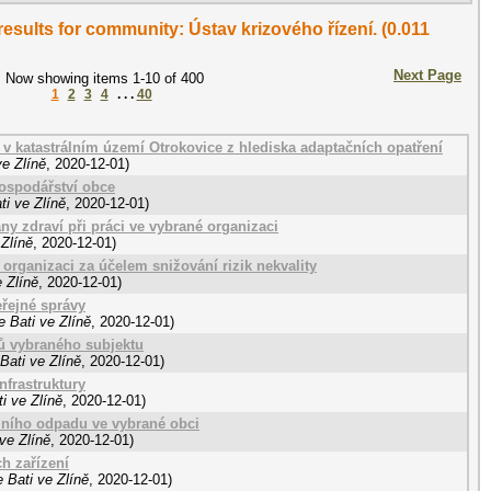
 results for community: Ústav krizového řízení. (0.011
Next Page
Now showing items 1-10 of 400
1
2
3
4
. . .
40
 v katastrálním území Otrokovice z hlediska adaptačních opatření
e Zlíně
,
2020-12-01
)
ospodářství obce
i ve Zlíně
,
2020-12-01
)
ny zdraví při práci ve vybrané organizaci
Zlíně
,
2020-12-01
)
organizaci za účelem snižování rizik nekvality
 Zlíně
,
2020-12-01
)
eřejné správy
 Bati ve Zlíně
,
2020-12-01
)
ů vybraného subjektu
Bati ve Zlíně
,
2020-12-01
)
nfrastruktury
i ve Zlíně
,
2020-12-01
)
ního odpadu ve vybrané obci
ve Zlíně
,
2020-12-01
)
h zařízení
 Bati ve Zlíně
,
2020-12-01
)