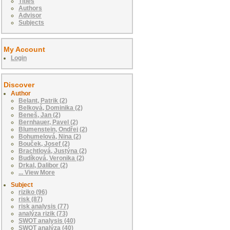
Titles
Authors
Advisor
Subjects
My Account
Login
Discover
Author
Belant, Patrik (2)
Belková, Dominika (2)
Beneš, Jan (2)
Bernhauer, Pavel (2)
Blumenstein, Ondřej (2)
Bohumelová, Nina (2)
Bouček, Josef (2)
Brachtlová, Justýna (2)
Budíková, Veronika (2)
Drkal, Dalibor (2)
... View More
Subject
riziko (96)
risk (87)
risk analysis (77)
analýza rizik (73)
SWOT analysis (40)
SWOT analýza (40)