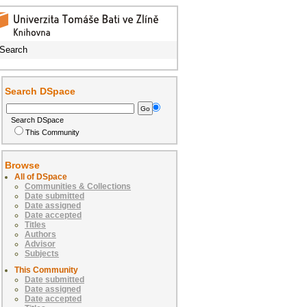
Search
Search DSpace
Search DSpace
This Community
Browse
All of DSpace
Communities & Collections
Date submitted
Date assigned
Date accepted
Titles
Authors
Advisor
Subjects
This Community
Date submitted
Date assigned
Date accepted