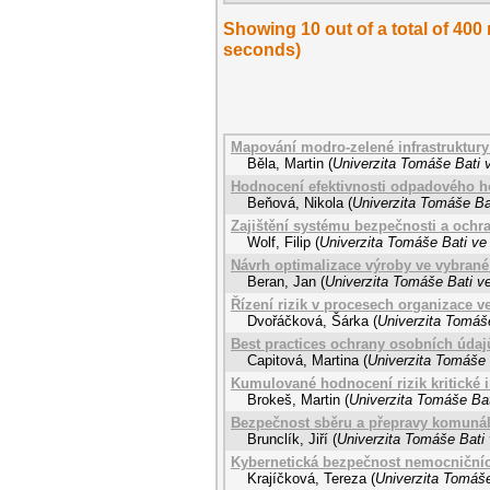
Showing 10 out of a total of 400
seconds)
Mapování modro-zelené infrastruktury
Běla, Martin
(
Univerzita Tomáše Bati v
Hodnocení efektivnosti odpadového h
Beňová, Nikola
(
Univerzita Tomáše Bat
Zajištění systému bezpečnosti a ochra
Wolf, Filip
(
Univerzita Tomáše Bati ve 
Návrh optimalizace výroby ve vybrané 
Beran, Jan
(
Univerzita Tomáše Bati ve
Řízení rizik v procesech organizace v
Dvořáčková, Šárka
(
Univerzita Tomáše
Best practices ochrany osobních údaj
Capitová, Martina
(
Univerzita Tomáše 
Kumulované hodnocení rizik kritické i
Brokeš, Martin
(
Univerzita Tomáše Bat
Bezpečnost sběru a přepravy komunál
Brunclík, Jiří
(
Univerzita Tomáše Bati 
Kybernetická bezpečnost nemocničníc
Krajíčková, Tereza
(
Univerzita Tomáše