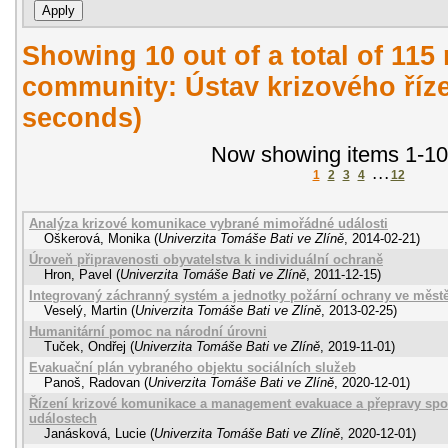
Showing 10 out of a total of 115 
community: Ústav krizového říze
seconds)
Now showing items 1-10
1
2
3
4
. . .
12
Analýza krizové komunikace vybrané mimořádné události
Oškerová, Monika
(
Univerzita Tomáše Bati ve Zlíně
,
2014-02-21
)
Úroveň připravenosti obyvatelstva k individuální ochraně
Hron, Pavel
(
Univerzita Tomáše Bati ve Zlíně
,
2011-12-15
)
Integrovaný záchranný systém a jednotky požární ochrany ve měst
Veselý, Martin
(
Univerzita Tomáše Bati ve Zlíně
,
2013-02-25
)
Humanitární pomoc na národní úrovni
Tuček, Ondřej
(
Univerzita Tomáše Bati ve Zlíně
,
2019-11-01
)
Evakuační plán vybraného objektu sociálních služeb
Panoš, Radovan
(
Univerzita Tomáše Bati ve Zlíně
,
2020-12-01
)
Řízení krizové komunikace a management evakuace a přepravy spo
událostech
Janásková, Lucie
(
Univerzita Tomáše Bati ve Zlíně
,
2020-12-01
)