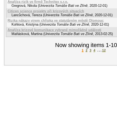
Analýza rizik ve firmě Technitex s.r.o.
Gregrová, Nikola
(
Univerzita Tomáše Bati ve Zlíně
,
2020-12-01
)
Citizen science projekty při krizových situacích
Lancůchová, Tereza
(
Univerzita Tomáše Bati ve Zlíně
,
2020-12-01
)
Rizika nákazy virem chřipka ve statutárním městě Olomouc
Kohlová, Kristýna
(
Univerzita Tomáše Bati ve Zlíně
,
2020-12-01
)
Analýza krizové komunikace vybrané mimořádné události
Maňásková, Martina
(
Univerzita Tomáše Bati ve Zlíně
,
2013-02-25
)
Now showing items 1-10
1
2
3
4
. . .
12