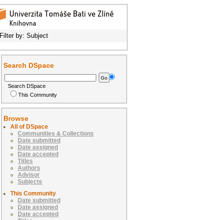
Filter by: Subject
Search DSpace
Search DSpace
This Community
Browse
All of DSpace
Communities & Collections
Date submitted
Date assigned
Date accepted
Titles
Authors
Advisor
Subjects
This Community
Date submitted
Date assigned
Date accepted