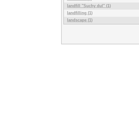
landfill "Suchy dul" (1)
landfilling (1)
landscape (1)