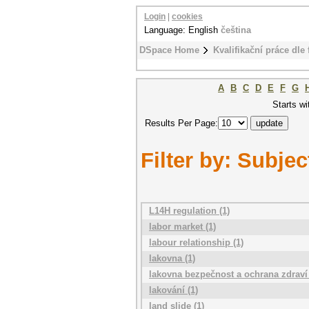
Login
|
cookies
Language: English
čeština
DSpace Home
Kvalifikační práce dle 
A
B
C
D
E
F
G
Starts wi
Results Per Page:
Filter by: Subjec
L14H regulation (1)
labor market (1)
labour relationship (1)
lakovna (1)
lakovna bezpečnost a ochrana zdraví p
lakování (1)
land slide (1)