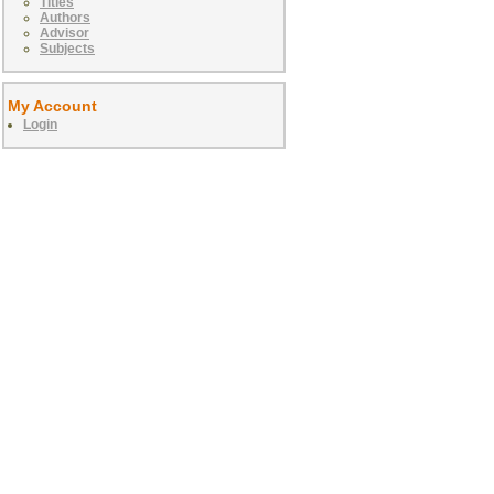
Titles
Authors
Advisor
Subjects
My Account
Login