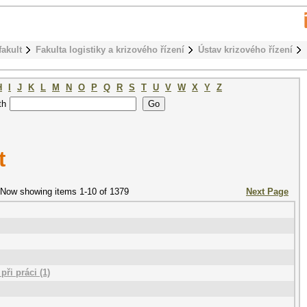
fakult
Fakulta logistiky a krizového řízení
Ústav krizového řízení
H
I
J
K
L
M
N
O
P
Q
R
S
T
U
V
W
X
Y
Z
th
t
Now showing items 1-10 of 1379
Next Page
ři práci (1)