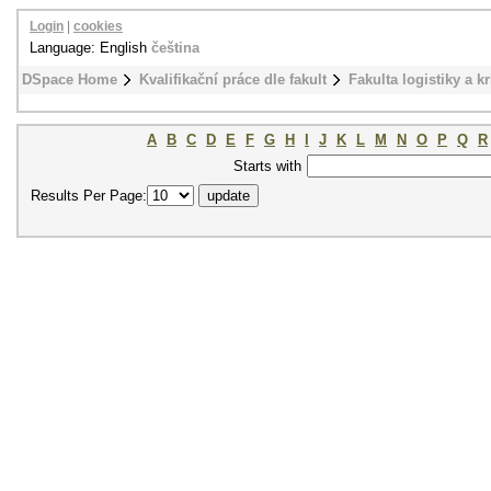
Login
|
cookies
Language: English
čeština
DSpace Home
Kvalifikační práce dle fakult
Fakulta logistiky a k
A
B
C
D
E
F
G
H
I
J
K
L
M
N
O
P
Q
R
Starts with
Results Per Page: