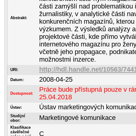
části zamýšlí nad problematikou i
žurnalistiky, v analytické části n
Abstrakt:
konkurenčních magazínů, kterou
výzkumem. Z výsledků analýzy au
projektové části, kde přímo vytv
internetového magazínu pro žen
včetně jeho propagace, podnikat
možnostmi inzerce.
http://hdl.handle.net/10563/744
URI:
2008-04-25
Datum:
Práce bude přístupná pouze v rám
Dostupnost:
25.04.2018
Ústav marketingových komunika
Ústav:
Studijní
Marketingové komunikace
obor:
Klasifikace
závěřečné
C