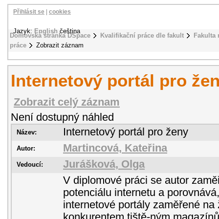
Přihlásit se
|
cookies
Jazyk:
English
čeština
Domovská stránka DSpace
Kvalifikační práce dle fakult
Fakulta
práce
Zobrazit záznam
Internetový portál pro že
Zobrazit celý záznam
Není dostupný náhled
Internetový portál pro ženy
Název:
Martincová, Kateřina
Autor:
Jurášková, Olga
Vedoucí:
V diplomové práci se autor zaměř
potenciálu internetu a porovnává,
internetové portály zaměřené na
konkurentem tiště-ným magazínům