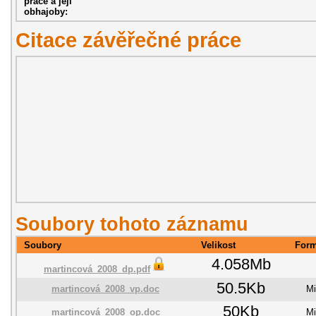
práce a její
obhajoby:
Citace závěřečné práce
Soubory tohoto záznamu
Soubory
Velikost
Form
4.058Mb
martincová_2008_dp.pdf
50.5Kb
martincová_2008_vp.doc
Mi
50Kb
martincová_2008_op.doc
Mi