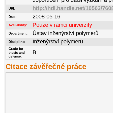
doporučení pro další výzkum a pr
http://hdl.handle.net/10563/760
URI:
2008-05-16
Date:
Pouze v rámci univerzity
Availability:
Ústav inženýrství polymerů
Department:
Inženýrství polymerů
Discipline:
Grade for
B
thesis and
defense:
Citace závěřečné práce