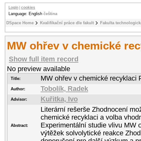
Login
|
cookies
Language: English
čeština
DSpace Home
Kvalifikační práce dle fakult
Fakulta technologick
MW ohřev v chemické rec
Show full item record
No preview available
MW ohřev v chemické recyklaci
Title:
Tobolík, Radek
Author:
Kuřitka, Ivo
Advisor:
Literární rešerše Zhodnocení mo
chemické recyklaci a volba vho
Experimentální studie vlivu MW o
Abstract:
výtěžek solvolytické reakce Zho