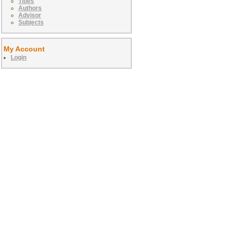
Titles
Authors
Advisor
Subjects
My Account
Login