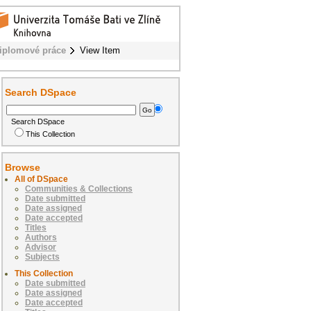
iplomové práce
View Item
Search DSpace
Search DSpace
This Collection
Browse
All of DSpace
Communities & Collections
Date submitted
Date assigned
Date accepted
Titles
Authors
Advisor
Subjects
This Collection
Date submitted
Date assigned
Date accepted