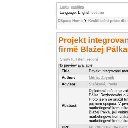
Login
|
cookies
Language: English
čeština
DSpace Home
Kvalifikační práce dle 
Projekt integrov
firmě Blažej Pálka
Show full item record
No preview available
Title:
Projekt integrované ma
Author:
Mitrič, Zbyněk
Advisor:
Staňková, Pavla
Diplomová práce se za
Pálka. Rozhodování o k
Proto jsem se snažil tí
pojmem spojena. V prvn
Abstract:
marketingové komunikaci
Blažej Pálka, její vnit
marketingové komunikac
marketingové komunikac
URI:
http://hdl.handle.net/