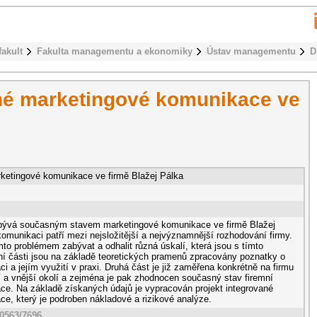
fakult
Fakulta managementu a ekonomiky
Ústav managementu
D
ané marketingové komunikace ve
rketingové komunikace ve firmě Blažej Pálka
bývá současným stavem marketingové komunikace ve firmě Blažej
omunikaci patří mezi nejsložitější a nejvýznamnější rozhodování firmy.
mto problémem zabývat a odhalit různá úskalí, která jsou s tímto
í části jsou na základě teoretických pramenů zpracovány poznatky o
 a jejím využití v praxi. Druhá část je již zaměřena konkrétně na firmu
řní a vnější okolí a zejména je pak zhodnocen současný stav firemní
e. Na základě získaných údajů je vypracován projekt integrované
e, který je podroben nákladové a rizikové analýze.
10563/7696