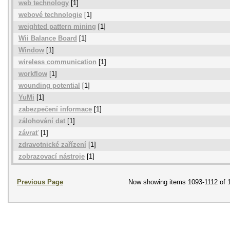
web technology
[1]
webové technologie
[1]
weighted pattern mining
[1]
Wii Balance Board
[1]
Window
[1]
wireless communication
[1]
workflow
[1]
wounding potential
[1]
YuMi
[1]
zabezpečení informace
[1]
zálohování dat
[1]
závrať
[1]
zdravotnické zařízení
[1]
zobrazovací nástroje
[1]
Previous Page
Now showing items 1093-1112 of 