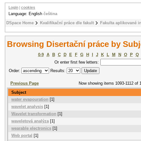
Login
|
cookies
Language: English
čeština
DSpace Home
Kvalifikační práce dle fakult
Fakulta aplikované i
Browsing Disertační práce by Subj
0-9
A
B
C
D
E
F
G
H
I
J
K
L
M
N
O
P
Q
Or enter first few letters:
Order:
Results:
Previous Page
Now showing items 1093-1112 of 
Subject
water evapouration
[1]
wavelet analysis
[1]
Wavelet transformation
[1]
waveletová analýza
[1]
wearable electronics
[1]
Web portal
[1]