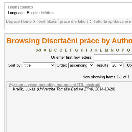
Login
|
cookies
Language: English
čeština
DSpace Home
Kvalifikační práce dle fakult
Fakulta aplikované i
Browsing Disertační práce by Autho
0-9
A
B
C
D
E
F
G
H
I
J
K
L
M
N
O
P
Q
Or enter first few letters:
Sort by:
Order:
Results:
Now showing items 1-1 of 1
Výzkum a vývoj metodiky hodnocení ITIL nástrojů
Králík, Lukáš
(
Univerzita Tomáše Bati ve Zlíně
,
2014-10-29
)