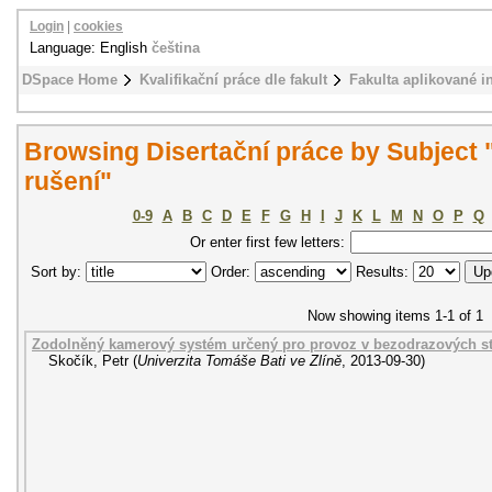
Login
|
cookies
Language: English
čeština
DSpace Home
Kvalifikační práce dle fakult
Fakulta aplikované i
Browsing Disertační práce by Subject 
rušení"
0-9
A
B
C
D
E
F
G
H
I
J
K
L
M
N
O
P
Q
Or enter first few letters:
Sort by:
Order:
Results:
Now showing items 1-1 of 1
Zodolněný kamerový systém určený pro provoz v bezodrazových s
Skočík, Petr
(
Univerzita Tomáše Bati ve Zlíně
,
2013-09-30
)