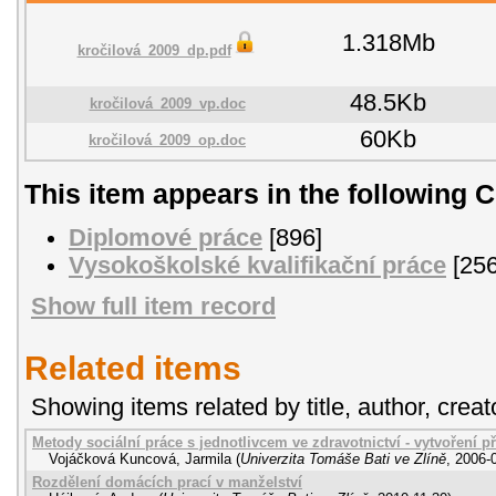
1.318Mb
kročilová_2009_dp.pdf
48.5Kb
kročilová_2009_vp.doc
60Kb
kročilová_2009_op.doc
This item appears in the following C
Diplomové práce
[896]
Vysokoškolské kvalifikační práce
[256
Show full item record
Related items
Showing items related by title, author, creat
Metody sociální práce s jednotlivcem ve zdravotnictví - vytvoření p
Vojáčková Kuncová, Jarmila
(
Univerzita Tomáše Bati ve Zlíně
,
2006-
Rozdělení domácích prací v manželství