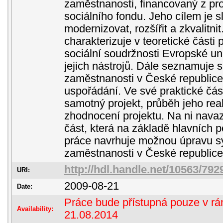
zaměstnanosti, financovaný z pr
sociálního fondu. Jeho cílem je 
modernizovat, rozšířit a zkvalitn
charakterizuje v teoretické části 
sociální soudržnosti Evropské un
jejich nástrojů. Dále seznamuje 
zaměstnanosti v České republice
uspořádání. Ve své praktické čás
samotný projekt, průběh jeho rea
zhodnocení projektu. Na ni navaz
část, která na základě hlavních 
práce navrhuje možnou úpravu s
zaměstnanosti v České republice
http://hdl.handle.net/10563/792
URI:
2009-08-21
Date:
Práce bude přístupná pouze v rám
Availability:
21.08.2014