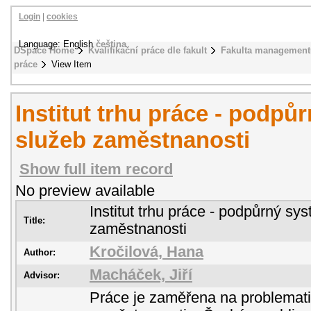
Login
|
cookies
Language: English
čeština
DSpace Home
Kvalifikační práce dle fakult
Fakulta management
práce
View Item
Institut trhu práce - podpů
služeb zaměstnanosti
Show full item record
No preview available
Institut trhu práce - podpůrný sy
Title:
zaměstnanosti
Kročilová, Hana
Author:
Macháček, Jiří
Advisor:
Práce je zaměřena na problemati