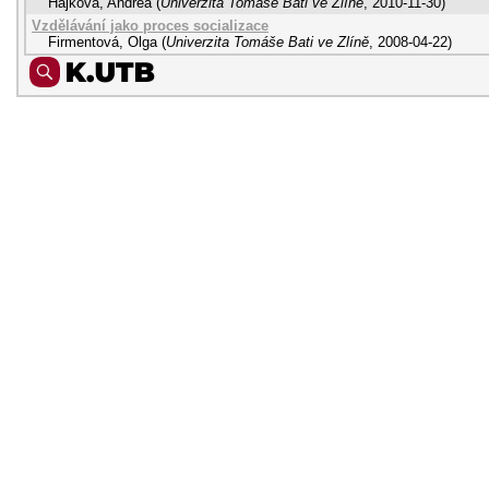
Hájková, Andrea
(
Univerzita Tomáše Bati ve Zlíně
,
2010-11-30
)
Vzdělávání jako proces socializace
Firmentová, Olga
(
Univerzita Tomáše Bati ve Zlíně
,
2008-04-22
)