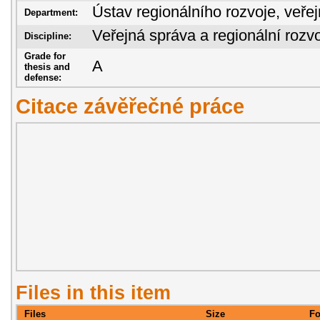
Ústav regionálního rozvoje, veře
Department:
Veřejná správa a regionální rozvo
Discipline:
Grade for
A
thesis and
defense:
Citace závěřečné práce
Files in this item
Files
Size
Fo