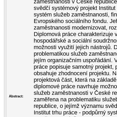
zaměstnanosti v České republice
svědčí systémový projekt Institut
systém služeb zaměstnanosti, fi
Evropského sociálního fondu. Jeh
zaměstnanosti modernizovat, rozšíř
Diplomová práce charakterizuje v 
hospodářské a sociální soudržno
možnosti využití jejich nástrojů.
problematikou služeb zaměstnano
jejím organizačním uspořádání. V
práce popisuje samotný projekt, 
obsahuje zhodnocení projektu. Na
projektová část, která na základ
diplomové práce navrhuje možn
služeb zaměstnanosti v České re
Abstract:
zaměřena na problematiku služe
republice, o jejímž významu svěd
Institut trhu práce - podpůrný sy