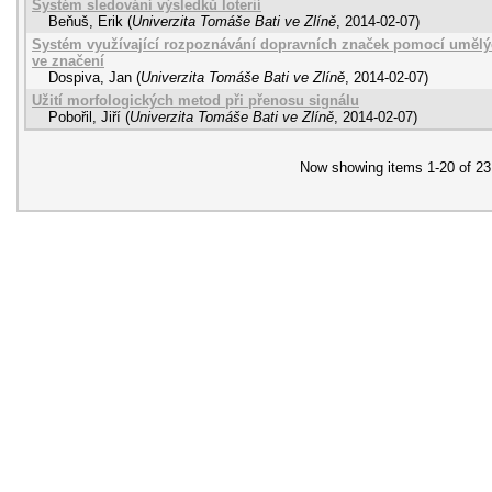
Systém sledování výsledků loterií
Beňuš, Erik
(
Univerzita Tomáše Bati ve Zlíně
,
2014-02-07
)
Systém využívající rozpoznávání dopravních značek pomocí umělý
ve značení
Dospiva, Jan
(
Univerzita Tomáše Bati ve Zlíně
,
2014-02-07
)
Užití morfologických metod při přenosu signálu
Pobořil, Jiří
(
Univerzita Tomáše Bati ve Zlíně
,
2014-02-07
)
Now showing items 1-20 of 23