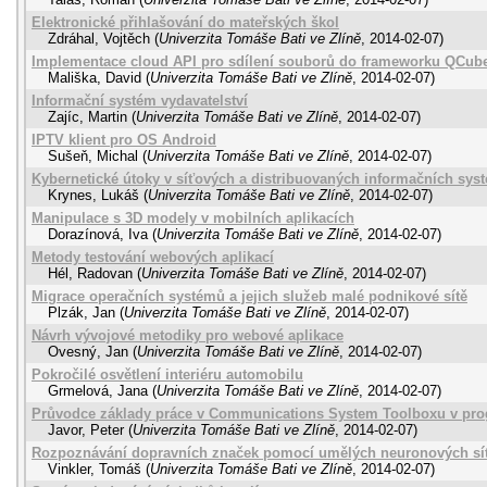
Elektronické přihlašování do mateřských škol
Zdráhal, Vojtěch
(
Univerzita Tomáše Bati ve Zlíně
,
2014-02-07
)
Implementace cloud API pro sdílení souborů do frameworku QCub
Mališka, David
(
Univerzita Tomáše Bati ve Zlíně
,
2014-02-07
)
Informační systém vydavatelství
Zajíc, Martin
(
Univerzita Tomáše Bati ve Zlíně
,
2014-02-07
)
IPTV klient pro OS Android
Sušeň, Michal
(
Univerzita Tomáše Bati ve Zlíně
,
2014-02-07
)
Kybernetické útoky v síťových a distribuovaných informačních sys
Krynes, Lukáš
(
Univerzita Tomáše Bati ve Zlíně
,
2014-02-07
)
Manipulace s 3D modely v mobilních aplikacích
Dorazínová, Iva
(
Univerzita Tomáše Bati ve Zlíně
,
2014-02-07
)
Metody testování webových aplikací
Hél, Radovan
(
Univerzita Tomáše Bati ve Zlíně
,
2014-02-07
)
Migrace operačních systémů a jejich služeb malé podnikové sítě
Plzák, Jan
(
Univerzita Tomáše Bati ve Zlíně
,
2014-02-07
)
Návrh vývojové metodiky pro webové aplikace
Ovesný, Jan
(
Univerzita Tomáše Bati ve Zlíně
,
2014-02-07
)
Pokročilé osvětlení interiéru automobilu
Grmelová, Jana
(
Univerzita Tomáše Bati ve Zlíně
,
2014-02-07
)
Průvodce základy práce v Communications System Toolboxu v p
Javor, Peter
(
Univerzita Tomáše Bati ve Zlíně
,
2014-02-07
)
Rozpoznávání dopravních značek pomocí umělých neuronových sít
Vinkler, Tomáš
(
Univerzita Tomáše Bati ve Zlíně
,
2014-02-07
)