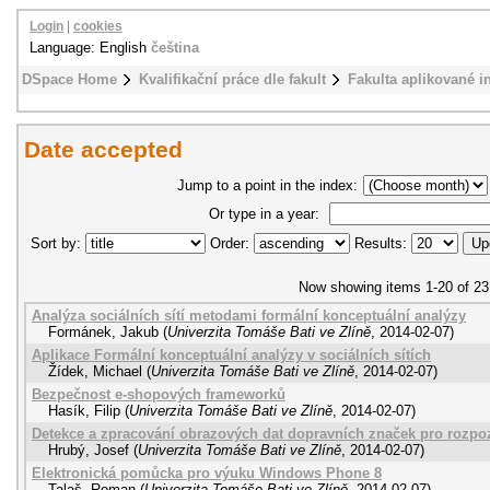
Login
|
cookies
Language: English
čeština
DSpace Home
Kvalifikační práce dle fakult
Fakulta aplikované i
Date accepted
Jump to a point in the index:
Or type in a year:
Sort by:
Order:
Results:
Now showing items 1-20 of 23
Analýza sociálních sítí metodami formální konceptuální analýzy
Formánek, Jakub
(
Univerzita Tomáše Bati ve Zlíně
,
2014-02-07
)
Aplikace Formální konceptuální analýzy v sociálních sítích
Žídek, Michael
(
Univerzita Tomáše Bati ve Zlíně
,
2014-02-07
)
Bezpečnost e-shopových frameworků
Hasík, Filip
(
Univerzita Tomáše Bati ve Zlíně
,
2014-02-07
)
Detekce a zpracování obrazových dat dopravních značek pro rozp
Hrubý, Josef
(
Univerzita Tomáše Bati ve Zlíně
,
2014-02-07
)
Elektronická pomůcka pro výuku Windows Phone 8
Talaš, Roman
(
Univerzita Tomáše Bati ve Zlíně
,
2014-02-07
)