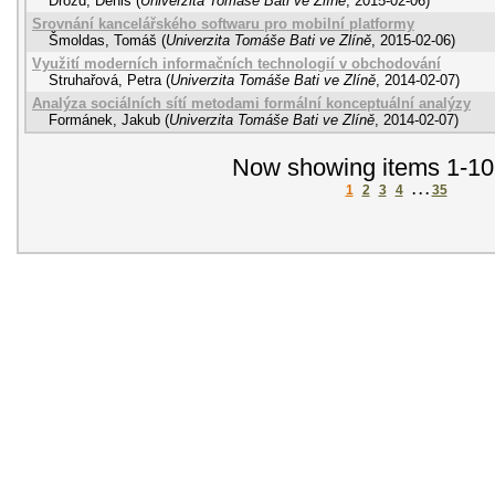
Drozd, Denis
(
Univerzita Tomáše Bati ve Zlíně
,
2015-02-06
)
Srovnání kancelářského softwaru pro mobilní platformy
Šmoldas, Tomáš
(
Univerzita Tomáše Bati ve Zlíně
,
2015-02-06
)
Využití moderních informačních technologií v obchodování
Struhařová, Petra
(
Univerzita Tomáše Bati ve Zlíně
,
2014-02-07
)
Analýza sociálních sítí metodami formální konceptuální analýzy
Formánek, Jakub
(
Univerzita Tomáše Bati ve Zlíně
,
2014-02-07
)
Now showing items 1-10
1
2
3
4
. . .
35