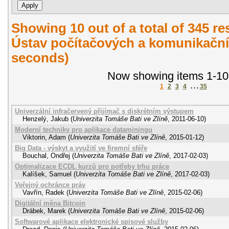
Showing 10 out of a total of 345 r
Ústav počítačových a komunikační
seconds)
Now showing items 1-10
1
2
3
4
. . .
35
Univerzální infračervený přijímač s diskrétním výstupem
Henzelý, Jakub
(
Univerzita Tomáše Bati ve Zlíně
,
2011-06-10
)
Moderní techniky pro aplikace dataminingu
Viktorin, Adam
(
Univerzita Tomáše Bati ve Zlíně
,
2015-01-12
)
Big Data - výskyt a využití ve firemní sféře
Bouchal, Ondřej
(
Univerzita Tomáše Bati ve Zlíně
,
2017-02-03
)
Optimalizace ECDL kurzů pro potřeby trhu práce
Kalíšek, Samuel
(
Univerzita Tomáše Bati ve Zlíně
,
2017-02-03
)
Veřejný ochránce práv
Vavřín, Radek
(
Univerzita Tomáše Bati ve Zlíně
,
2015-02-06
)
Digitální měna Bitcoin
Drábek, Marek
(
Univerzita Tomáše Bati ve Zlíně
,
2015-02-06
)
Softwarové aplikace elektronické spisové služby