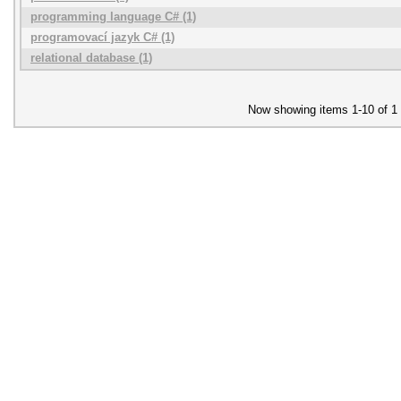
programming language C# (1)
programovací jazyk C# (1)
relational database (1)
Now showing items 1-10 of 1