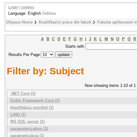
Login
|
cookies
Language: English
čeština
DSpace Home
Kvalifikační práce dle fakult
Fakulta aplikované i
A
B
C
D
E
F
G
H
I
J
K
L
M
N
O
P
Q
R
Starts with
Results Per Page:
Filter by: Subject
Now showing items 1-10 of 1
.NET Core (1)
Entity Framework Core (1)
klasifikácia vozidiel (1)
LINQ (1)
MS SQL server (1)
parameterization (1)
parametrizácia (1)