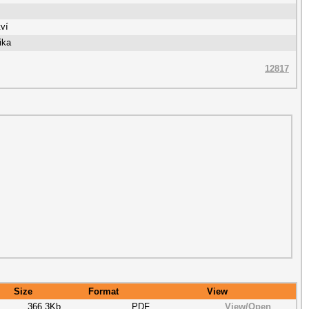
tví
ika
12817
Size
Format
View
366.3Kb
PDF
View/
Open