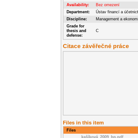
Availability:
Bez omezení
Department:
Ústav financí a účetnic
Discipline:
Management a ekonom
Grade for
thesis and
C
defense:
Citace závěřečné práce
Files in this item
Files
kašíková_2009_bp.pdf