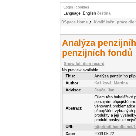
Login
|
cookies
Language: English
čeština
DSpace Home
Kvalifikační práce dle 
Analýza penzijníh
penzijních fondů
Show full item record
No preview available
Title:
Analýza penzijního přip
Author:
Kašíková, Martina
Advisor:
Janča, Jan
Cílem této bakalářské 
penzijním připojištěním.
věnovaná problematice p
Abstract:
připojištění vybraných 
produkty a její výsledk
produkt poskytuje nejvě
URI:
http://hdl.handle.net/
Date:
2009-05-22