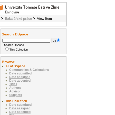
Bakalářské práce
View Item
Search DSpace
Search DSpace
This Collection
Browse
All of DSpace
Communities & Collections
Date submitted
Date assigned
Date accepted
Titles
Authors
Advisor
Subjects
This Collection
Date submitted
Date assigned
Date accepted