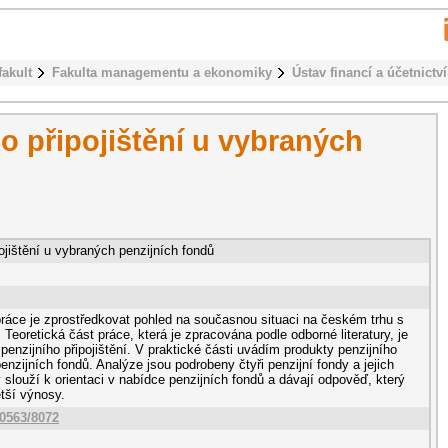
fakult
Fakulta managementu a ekonomiky
Ústav financí a účetnictví
o připojištění u vybraných
ojištění u vybraných penzijních fondů
práce je zprostředkovat pohled na současnou situaci na českém trhu s
 Teoretická část práce, která je zpracována podle odborné literatury, je
enzijního připojištění. V praktické části uvádím produkty penzijního
penzijních fondů. Analýze jsou podrobeny čtyři penzijní fondy a jejich
y slouží k orientaci v nabídce penzijních fondů a dávají odpověď, který
tší výnosy.
10563/8072