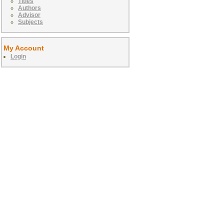
Titles
Authors
Advisor
Subjects
My Account
Login