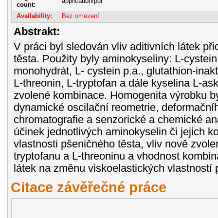
application/pdf
count:
Availability:
Bez omezení
Abstrakt:
V práci byl sledován vliv aditivních látek 
těsta. Použity byly aminokyseliny: L-cystein
monohydrát, L- cystein p.a., glutathion-inakt
L-threonin, L-tryptofan a dále kyselina L-as
zvolené kombinace. Homogenita výrobku 
dynamické oscilační reometrie, deformační
chromatografie a senzorické a chemické anal
účinek jednotlivých aminokyselin či jejich 
vlastnosti pšeničného těsta, vliv nově zvol
tryptofanu a L-threoninu a vhodnost kombin
látek na změnu viskoelastických vlastností 
Citace závěřečné práce