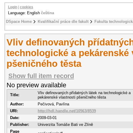
Login
|
cookies
Language: English
čeština
DSpace Home
Kvalifikační práce dle fakult
Fakulta technologick
Vliv definovaných přídatných
technologické a pekárenské 
pšeničného těsta
Show full item record
No preview available
Vliv definovaných přídatných látek na technologické a
Title:
pekárenské vlastnosti pšeničného těsta
Author:
Pečivová, Pavlína
URI:
http://hdl.handle.net/10563/8539
Date:
2009-03-01
Publisher:
Univerzita Tomáše Bati ve Zlíně
Page