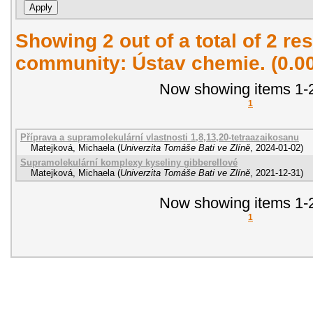
Showing 2 out of a total of 2 res
community: Ústav chemie. (0.0
Now showing items 1-2
1
Příprava a supramolekulární vlastnosti 1,8,13,20-tetraazaikosanu
Matejková, Michaela
(
Univerzita Tomáše Bati ve Zlíně
,
2024-01-02
)
Supramolekulární komplexy kyseliny gibberellové
Matejková, Michaela
(
Univerzita Tomáše Bati ve Zlíně
,
2021-12-31
)
Now showing items 1-2
1