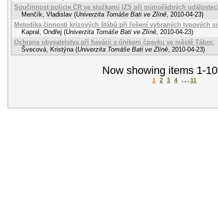
Součinnost policie ČR se složkami IZS při mimořádných událostec
Menčík, Vladislav
(
Univerzita Tomáše Bati ve Zlíně
,
2010-04-23
)
Metodika činnosti krizových štábů při řešení vybraných typových si
Kapral, Ondřej
(
Univerzita Tomáše Bati ve Zlíně
,
2010-04-23
)
Ochrana obyvatelstva při havárii s únikem čpavku ve městě Tábor.
Švecová, Kristýna
(
Univerzita Tomáše Bati ve Zlíně
,
2010-04-23
)
Now showing items 1-10
1
2
3
4
. . .
11