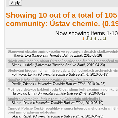
Showing 10 out of a total of 105
community: Ústav chemie. (0.1
Now showing items 1-10
1
2
3
4
. . .
11
Stanovení obsahu aminokyselin ve vybraných druzích sladkovodníc
Illíková, Eva
(
Univerzita Tomáše Bati ve Zlíně
,
2010-05-19
)
Návrh evakuačního plánu Okresní správy sociálního zabezpečení ve
Šimek, Ludvík
(
Univerzita Tomáše Bati ve Zlíně
,
2010-04-23
)
Sledování biogenních aminů ve vybraných odrůdách archivních ví
Fojtíková, Lenka
(
Univerzita Tomáše Bati ve Zlíně
,
2010-05-19
)
Náměty k řešení likvidace havárie dopravních letadel
Petřík, Zdeněk
(
Univerzita Tomáše Bati ve Zlíně
,
2010-04-23
)
Možnosti detekce bakterií rodu Clostridium kultivačními a non-kul
Haroková, Ema
(
Univerzita Tomáše Bati ve Zlíně
,
2010-05-19
)
Analýza vybraných látek z rostliny Calendula officinalis L.
Sikora, David
(
Univerzita Tomáše Bati ve Zlíně
,
2010-05-19
)
Činnost Policie České republiky v rámci Integrovaného záchrannéh
před mimořádnými událostmi
Skála, Radek
(
Univerzita Tomáše Bati ve Zlíně
,
2010-04-23
)