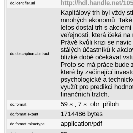
http://hdl.handle.net/10
dc.identifier.uri
Kapitálový trh byl vždy 
mnohých ekonomů. Také dí
letos dostal trh s akciem
veřejnosti, která čeká na
Právě kvůli krizi se naví
stálých účastníků k akcio
dc.description.abstract
blízké době očekávat vst
Proto se má práce bude 
které by začínající invest
psychologické a technick
využít pro predikci hodn
finančních trzích.
59 s., 7 s. obr. příloh
dc.format
1714486 bytes
dc.format.extent
application/pdf
dc.format.mimetype