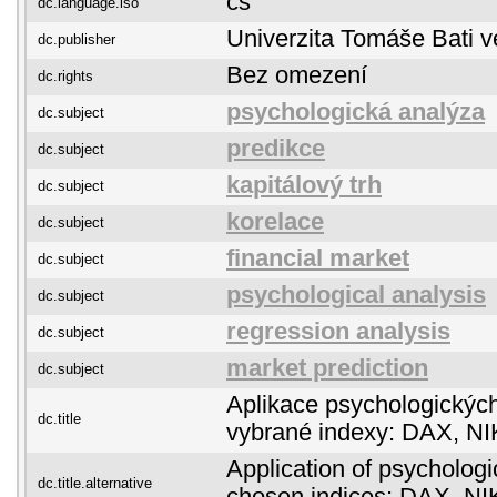
cs
dc.language.iso
Univerzita Tomáše Bati v
dc.publisher
Bez omezení
dc.rights
psychologická analýza
dc.subject
predikce
dc.subject
kapitálový trh
dc.subject
korelace
dc.subject
financial market
dc.subject
psychological analysis
dc.subject
regression analysis
dc.subject
market prediction
dc.subject
Aplikace psychologickýc
dc.title
vybrané indexy: DAX, N
Application of psycholog
dc.title.alternative