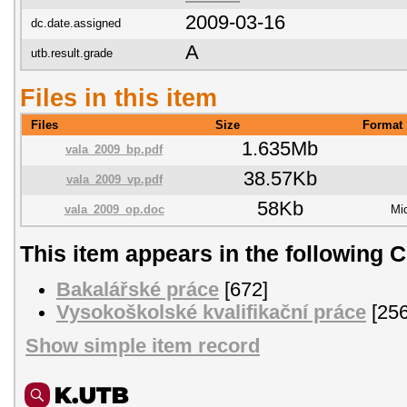
2009-03-16
dc.date.assigned
A
utb.result.grade
Files in this item
Files
Size
Format
1.635Mb
vala_2009_bp.pdf
38.57Kb
vala_2009_vp.pdf
58Kb
vala_2009_op.doc
Mi
This item appears in the following C
Bakalářské práce
[672]
Vysokoškolské kvalifikační práce
[256
Show simple item record