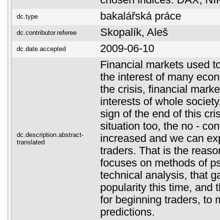
chosen indices: DAX, N
bakalářská práce
dc.type
Skopalík, Aleš
dc.contributor.referee
2009-06-10
dc.date.accepted
Financial markets used to
the interest of many eco
the crisis, financial mar
interests of whole societ
sign of the end of this cri
situation too, the no - co
dc.description.abstract-
increased and we can exp
translated
traders. That is the reas
focuses on methods of p
technical analysis, that 
popularity this time, and 
for beginning traders, to
predictions.