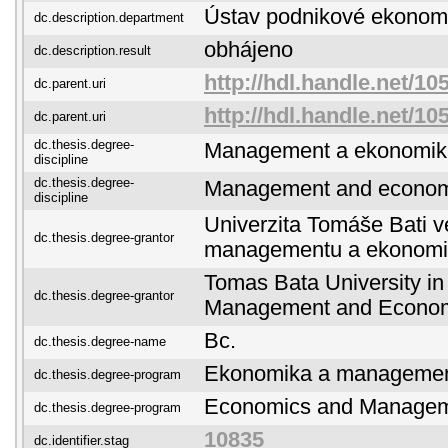
Ústav podnikové ekonom
dc.description.department
obhájeno
dc.description.result
http://hdl.handle.net/10
dc.parent.uri
http://hdl.handle.net/10
dc.parent.uri
dc.thesis.degree-
Management a ekonomik
discipline
dc.thesis.degree-
Management and econom
discipline
Univerzita Tomáše Bati ve
dc.thesis.degree-grantor
managementu a ekonomi
Tomas Bata University in 
dc.thesis.degree-grantor
Management and Econo
Bc.
dc.thesis.degree-name
Ekonomika a manageme
dc.thesis.degree-program
Economics and Manage
dc.thesis.degree-program
10835
dc.identifier.stag