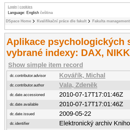
Login
|
cookies
Language: English
čeština
DSpace Home
Kvalifikační práce dle fakult
Fakulta management
Aplikace psychologických 
vybrané indexy: DAX, NIKK
Show simple item record
Kovářík, Michal
dc.contributor.advisor
Vala, Zdeněk
dc.contributor.author
2010-07-17T17:01:46Z
dc.date.accessioned
2010-07-17T17:01:46Z
dc.date.available
2009-05-22
dc.date.issued
Elektronický archiv Kni
dc.identifier