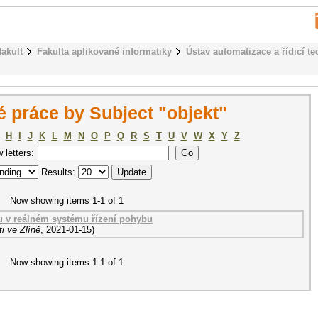
fakult
Fakulta aplikované informatiky
Ústav automatizace a řídicí te
 práce by Subject "objekt"
H
I
J
K
L
M
N
O
P
Q
R
S
T
U
V
W
X
Y
Z
w letters:
Results:
Now showing items 1-1 of 1
u v reálném systému řízení pohybu
i ve Zlíně
,
2021-01-15
)
Now showing items 1-1 of 1