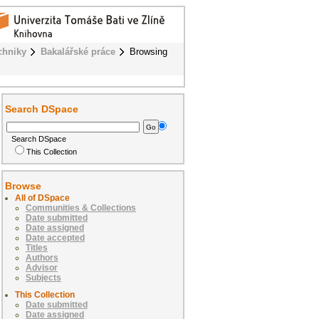
chniky
Bakalářské práce
Browsing
Search DSpace
Search DSpace
This Collection
Browse
All of DSpace
Communities & Collections
Date submitted
Date assigned
Date accepted
Titles
Authors
Advisor
Subjects
This Collection
Date submitted
Date assigned