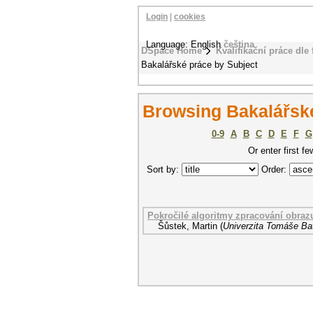
Login
|
cookies
Language: English
čeština
DSpace Home
Kvalifikační práce dle 
Bakalářské práce by Subject
Browsing Bakalářské
0-9
A
B
C
D
E
F
G
Or enter first fe
Sort by:
Order:
Pokročilé algoritmy zpracování obraz
Šůstek, Martin
(
Univerzita Tomáše Bat