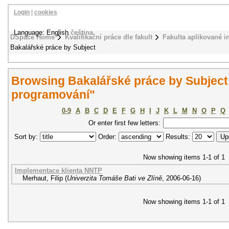
Login
|
cookies
Language: English
čeština
DSpace Home
Kvalifikační práce dle fakult
Fakulta aplikované i
Bakalářské práce by Subject
Browsing Bakalářské práce by Subject
programování"
0-9
A
B
C
D
E
F
G
H
I
J
K
L
M
N
O
P
Q
Or enter first few letters:
Sort by:
Order:
Results:
Now showing items 1-1 of 1
Implementace klienta NNTP
Merhaut, Filip
(
Univerzita Tomáše Bati ve Zlíně
,
2006-06-16
)
Now showing items 1-1 of 1