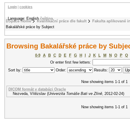
Login
|
cookies
Language: English
čeština
DSpace Home
Kvalifikační práce dle fakult
Fakulta aplikované i
Bakalářské práce by Subject
Browsing Bakalářské práce by Subjec
0-9
A
B
C
D
E
F
G
H
I
J
K
L
M
N
O
P
Q
Or enter first few letters:
Sort by:
Order:
Results:
Now showing items 1-1 of 1
DICOM formát v databázi Oracle
Nezveda, Vítězslav
(
Univerzita Tomáše Bati ve Zlíně
,
2012-02-24
)
Now showing items 1-1 of 1