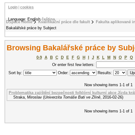
Login
|
cookies
Language: English
čeština
DSpace Home
Kvalifikační práce dle fakult
Fakulta aplikované i
Bakalářské práce by Subject
Browsing Bakalářské práce by Subje
0-9
A
B
C
D
E
F
G
H
I
J
K
L
M
N
O
P
Q
Or enter first few letters:
Sort by:
Order:
Results:
Now showing items 1-1 of 1
Problematika zajištění bezpečnosti folklórní kulturní akce Jízda krá
Straka, Miroslav
(
Univerzita Tomáše Bati ve Zlíně
,
2016-02-26
)
Now showing items 1-1 of 1