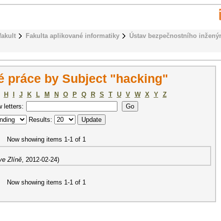
fakult
Fakulta aplikované informatiky
Ústav bezpečnostního inženýr
 práce by Subject "hacking"
H
I
J
K
L
M
N
O
P
Q
R
S
T
U
V
W
X
Y
Z
w letters:
Results:
Now showing items 1-1 of 1
ve Zlíně
,
2012-02-24
)
Now showing items 1-1 of 1