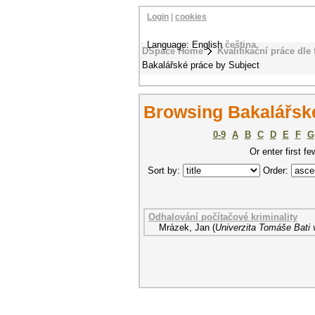
Login
|
cookies
Language: English
čeština
DSpace Home
Kvalifikační práce dle 
Bakalářské práce by Subject
Browsing Bakalářské
0-9
A
B
C
D
E
F
G
Or enter first fe
Sort by:
Order:
Odhalování počítačové kriminality
Mrázek, Jan
(
Univerzita Tomáše Bati 