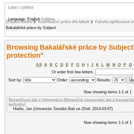
Login
|
cookies
Language: English
čeština
DSpace Home
Kvalifikační práce dle fakult
Fakulta aplikované i
Bakalářské práce by Subject
Browsing Bakalářské práce by Subject
protection"
0-9
A
B
C
D
E
F
G
H
I
J
K
L
M
N
O
P
Q
Or enter first few letters:
Sort by:
Order:
Results:
Now showing items 1-1 of 1
Bezpečnost dat v informatice (Bezpečné zpracování dat a bezpečn
techniky)
Hraňo, Jan
(
Univerzita Tomáše Bati ve Zlíně
,
2014-03-07
)
Now showing items 1-1 of 1