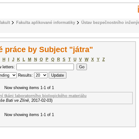
fakult
Fakulta aplikované informatiky
Ústav bezpečnostního inženýr
 práce by Subject "játra"
H
I
J
K
L
M
N
O
P
Q
R
S
T
U
V
W
X
Y
Z
w letters:
Results:
Now showing items 1-1 of 1
rní tkáni laboratorního biologického materiálu
še Bati ve Zlíně
,
2017-02-03
)
Now showing items 1-1 of 1