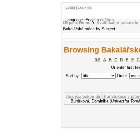
Login
|
cookies
Language: English
čeština
DSpace Home
Kvalifikační práce dle 
Bakalářské práce by Subject
Browsing Bakalářské
0-9
A
B
C
D
E
F
G
Or enter first fe
Sort by:
Order:
Analýza bakteriální translokace v jate
Burdíková, Dominika
(
Univerzita Tomá