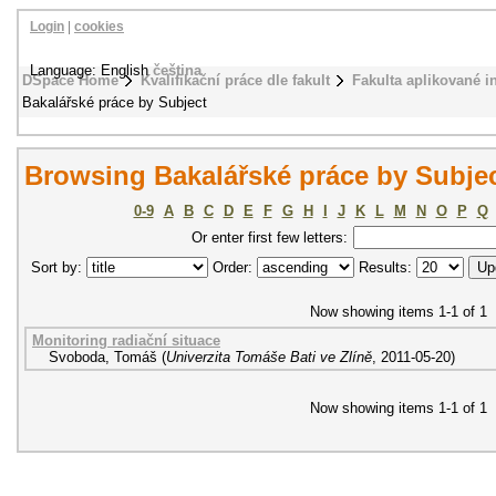
Login
|
cookies
Language: English
čeština
DSpace Home
Kvalifikační práce dle fakult
Fakulta aplikované i
Bakalářské práce by Subject
Browsing Bakalářské práce by Subject
0-9
A
B
C
D
E
F
G
H
I
J
K
L
M
N
O
P
Q
Or enter first few letters:
Sort by:
Order:
Results:
Now showing items 1-1 of 1
Monitoring radiační situace
Svoboda, Tomáš
(
Univerzita Tomáše Bati ve Zlíně
,
2011-05-20
)
Now showing items 1-1 of 1