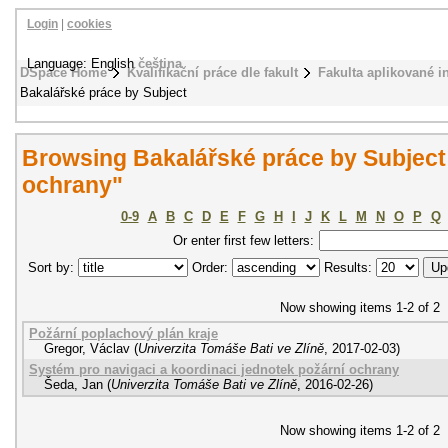
Login
|
cookies
Language: English
čeština
DSpace Home
Kvalifikační práce dle fakult
Fakulta aplikované i
Bakalářské práce by Subject
Browsing Bakalářské práce by Subject
ochrany"
0-9
A
B
C
D
E
F
G
H
I
J
K
L
M
N
O
P
Q
Or enter first few letters:
Sort by:
Order:
Results:
Now showing items 1-2 of 2
Požární poplachový plán kraje
Gregor, Václav
(
Univerzita Tomáše Bati ve Zlíně
,
2017-02-03
)
Systém pro navigaci a koordinaci jednotek požární ochrany
Šeda, Jan
(
Univerzita Tomáše Bati ve Zlíně
,
2016-02-26
)
Now showing items 1-2 of 2