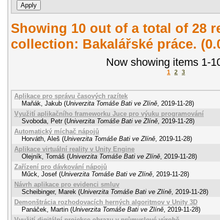
Showing 10 out of a total of 28 r
collection: Bakalářské práce. (0
Now showing items 1-10
1
2
3
Aplikace pro správu časových razítek
Maňák, Jakub
(
Univerzita Tomáše Bati ve Zlíně
,
2019-11-28
)
Využití aplikačního frameworku Juce pro výuku programování
Svoboda, Petr
(
Univerzita Tomáše Bati ve Zlíně
,
2019-11-28
)
Automatický míchač nápojů
Horváth, Aleš
(
Univerzita Tomáše Bati ve Zlíně
,
2019-11-28
)
Aplikace virtuální reality v Unity Engine
Olejník, Tomáš
(
Univerzita Tomáše Bati ve Zlíně
,
2019-11-28
)
Zařízení pro dávkování nápojů
Műck, Josef
(
Univerzita Tomáše Bati ve Zlíně
,
2019-11-28
)
Návrh aplikace pro evidenci smluv
Scheibinger, Marek
(
Univerzita Tomáše Bati ve Zlíně
,
2019-11-28
)
Demonštrácia rozhodovacích herných algoritmov v Unity 3D
Panáček, Martin
(
Univerzita Tomáše Bati ve Zlíně
,
2019-11-28
)
Využití digitální projekce obrazu v průmyslové výrobě