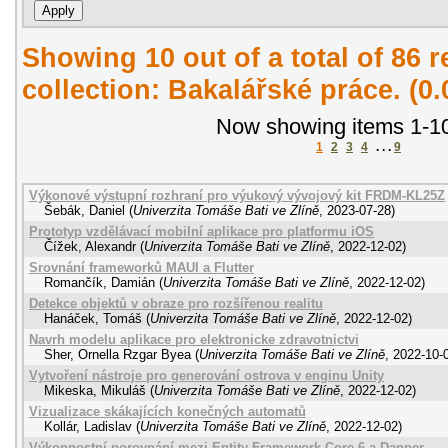
Showing 10 out of a total of 86 r
collection: Bakalářské práce. (0
Now showing items 1-10
1
2
3
4
. . .
9
Výkonové výstupní rozhraní pro výukový vývojový kit FRDM-KL25Z
Šebák, Daniel
(
Univerzita Tomáše Bati ve Zlíně
,
2023-07-28
)
Prototyp vzdělávací mobilní aplikace pro platformu iOS
Čížek, Alexandr
(
Univerzita Tomáše Bati ve Zlíně
,
2022-12-02
)
Srovnání frameworků MAUI a Flutter
Romančík, Damián
(
Univerzita Tomáše Bati ve Zlíně
,
2022-12-02
)
Detekce objektů v obraze pro rozšířenou realitu
Hanáček, Tomáš
(
Univerzita Tomáše Bati ve Zlíně
,
2022-12-02
)
Navrh modelu aplikace pro elektronicke zdravotnictvi
Sher, Ornella Rzgar Byea
(
Univerzita Tomáše Bati ve Zlíně
,
2022-10-
Vytvoření nástroje pro generování ostrova v enginu Unity
Mikeska, Mikuláš
(
Univerzita Tomáše Bati ve Zlíně
,
2022-12-02
)
Vizualizace skákajících konečných automatů
Kollár, Ladislav
(
Univerzita Tomáše Bati ve Zlíně
,
2022-12-02
)
Výkonnostní porovnání mezi Entity Framework Core 6 a Dapper