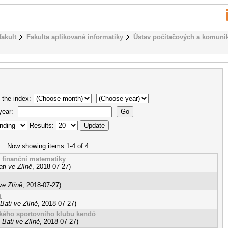
fakult
Fakulta aplikované informatiky
Ústav počítačových a komuni
 the index:
 year:
Results:
Now showing items 1-4 of 4
ů finanční matematiky
ti ve Zlíně
,
2018-07-27
)
ve Zlíně
,
2018-07-27
)
m
Bati ve Zlíně
,
2018-07-27
)
kého sportovního klubu kendó
Bati ve Zlíně
,
2018-07-27
)