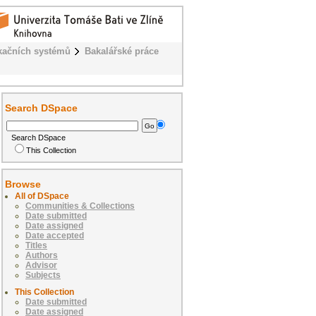
kačních systémů
Bakalářské práce
Search DSpace
Search DSpace
This Collection
Browse
All of DSpace
Communities & Collections
Date submitted
Date assigned
Date accepted
Titles
Authors
Advisor
Subjects
This Collection
Date submitted
Date assigned