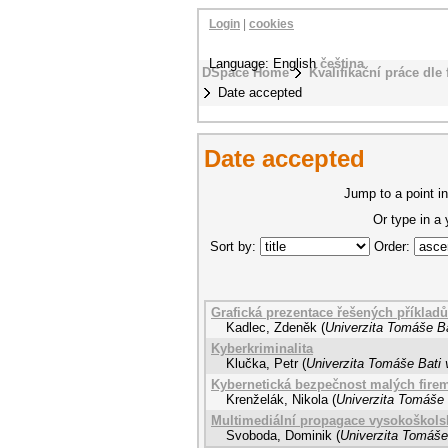
Login
|
cookies
Language: English
čeština
DSpace Home
Kvalifikační práce dle 
Date accepted
Date accepted
Jump to a point in
Or type in a
Sort by:
Order:
Grafická prezentace řešených příklad
Kadlec, Zdeněk
(
Univerzita Tomáše Ba
Kyberkriminalita
Klučka, Petr
(
Univerzita Tomáše Bati 
Kybernetická bezpečnost malých fire
Krenželák, Nikola
(
Univerzita Tomáše 
Multimediální propagace vysokoškols
Svoboda, Dominik
(
Univerzita Tomáše 