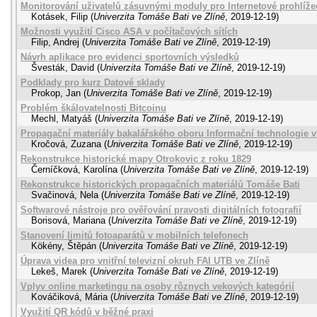
Monitorování uživatelů zásuvnými moduly pro Internetové prohlíže
Kotásek, Filip
(
Univerzita Tomáše Bati ve Zlíně
,
2019-12-19
)
Možnosti využití Cisco ASA v počítačových sítích
Filip, Andrej
(
Univerzita Tomáše Bati ve Zlíně
,
2019-12-19
)
Návrh aplikace pro evidenci sportovních výsledků
Švesták, David
(
Univerzita Tomáše Bati ve Zlíně
,
2019-12-19
)
Podklady pro kurz Datové sklady
Prokop, Jan
(
Univerzita Tomáše Bati ve Zlíně
,
2019-12-19
)
Problém škálovatelnosti Bitcoinu
Mechl, Matyáš
(
Univerzita Tomáše Bati ve Zlíně
,
2019-12-19
)
Propagační materiály bakalářského oboru Informační technologie v
Kročová, Zuzana
(
Univerzita Tomáše Bati ve Zlíně
,
2019-12-19
)
Rekonstrukce historické mapy Otrokovic z roku 1829
Černíčková, Karolína
(
Univerzita Tomáše Bati ve Zlíně
,
2019-12-19
)
Rekonstrukce historických propagačních materiálů Tomáše Bati
Svačinová, Nela
(
Univerzita Tomáše Bati ve Zlíně
,
2019-12-19
)
Softwarové nástroje pro ověřování pravosti digitálních fotografií
Borisová, Mariana
(
Univerzita Tomáše Bati ve Zlíně
,
2019-12-19
)
Stanovení limitů fotoaparátů v mobilních telefonech
Kökény, Štěpán
(
Univerzita Tomáše Bati ve Zlíně
,
2019-12-19
)
Úprava videa pro vnitřní televizní okruh FAI UTB ve Zlíně
Lekeš, Marek
(
Univerzita Tomáše Bati ve Zlíně
,
2019-12-19
)
Vplyv online marketingu na osoby rôznych vekových kategórií
Kováčiková, Mária
(
Univerzita Tomáše Bati ve Zlíně
,
2019-12-19
)
Využití QR kódů v běžné praxi