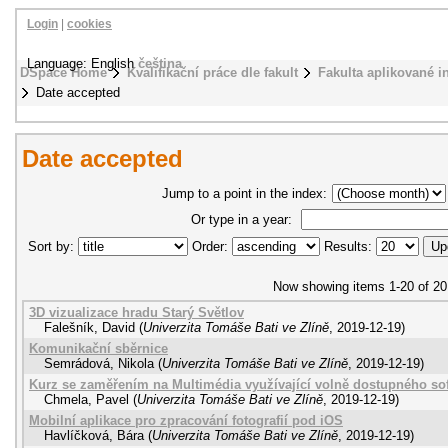
Login
|
cookies
Language: English
čeština
DSpace Home
Kvalifikační práce dle fakult
Fakulta aplikované i
Date accepted
Date accepted
Jump to a point in the index:
Or type in a year:
Sort by:
Order:
Results:
Now showing items 1-20 of 20
3D vizualizace hradu Starý Světlov
Falešník, David
(
Univerzita Tomáše Bati ve Zlíně
,
2019-12-19
)
Komunikační sběrnice
Semrádová, Nikola
(
Univerzita Tomáše Bati ve Zlíně
,
2019-12-19
)
Kurz se zaměřením na Multimédia využívající volně dostupného so
Chmela, Pavel
(
Univerzita Tomáše Bati ve Zlíně
,
2019-12-19
)
Mobilní aplikace pro zpracování fotografií pod iOS
Havlíčková, Bára
(
Univerzita Tomáše Bati ve Zlíně
,
2019-12-19
)