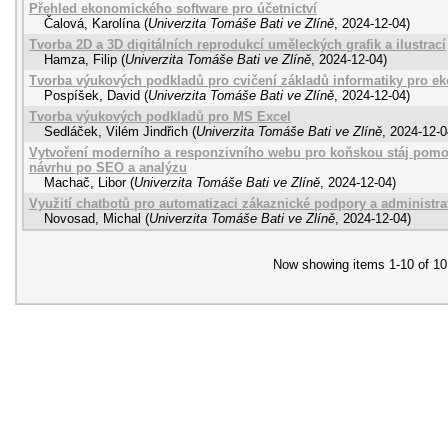
Přehled ekonomického software pro účetnictví
Čalová, Karolína
(
Univerzita Tomáše Bati ve Zlíně
,
2024-12-04
)
Tvorba 2D a 3D digitálních reprodukcí uměleckých grafik a ilustrací
Hamza, Filip
(
Univerzita Tomáše Bati ve Zlíně
,
2024-12-04
)
Tvorba výukových podkladů pro cvičení základů informatiky pro 
Pospíšek, David
(
Univerzita Tomáše Bati ve Zlíně
,
2024-12-04
)
Tvorba výukových podkladů pro MS Excel
Sedláček, Vilém Jindřich
(
Univerzita Tomáše Bati ve Zlíně
,
2024-12-0
Vytvoření moderního a responzivního webu pro koňskou stáj pom
návrhu po SEO a analýzu
Machač, Libor
(
Univerzita Tomáše Bati ve Zlíně
,
2024-12-04
)
Využití chatbotů pro automatizaci zákaznické podpory a administr
Novosad, Michal
(
Univerzita Tomáše Bati ve Zlíně
,
2024-12-04
)
Now showing items 1-10 of 10