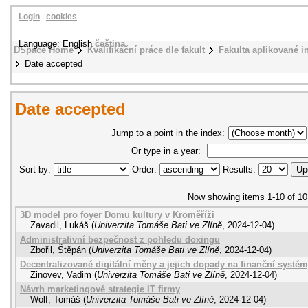
Login
|
cookies
Language: English
čeština
DSpace Home
Kvalifikační práce dle fakult
Fakulta aplikované i
Date accepted
Date accepted
Jump to a point in the index:
Or type in a year:
Sort by:
Order:
Results:
Now showing items 1-10 of 10
3D model pro foyer Domu kultury v Kroměříži
Zavadil, Lukáš
(
Univerzita Tomáše Bati ve Zlíně
,
2024-12-04
)
Administrativní bezpečnost z pohledu doxingu
Zbořil, Štěpán
(
Univerzita Tomáše Bati ve Zlíně
,
2024-12-04
)
Decentralizované digitální měny a jejich dopady na finanční systé
Zinovev, Vadim
(
Univerzita Tomáše Bati ve Zlíně
,
2024-12-04
)
Návrh marketingové strategie IT firmy
Wolf, Tomáš
(
Univerzita Tomáše Bati ve Zlíně
,
2024-12-04
)