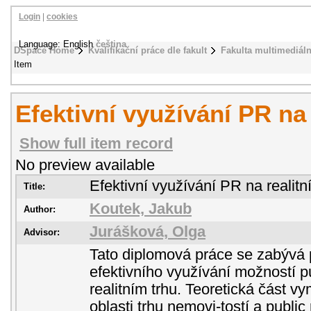
Login
|
cookies
Language: English
čeština
DSpace Home
Kvalifikační práce dle fakult
Fakulta multimediál
Item
Efektivní využívání PR na 
Show full item record
No preview available
Efektivní využívání PR na realitn
Title:
Koutek, Jakub
Author:
Jurášková, Olga
Advisor:
Tato diplomová práce se zabývá 
efektivního využívání možností pu
realitním trhu. Teoretická část 
oblasti trhu nemovi-tostí a public 