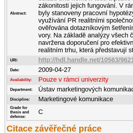
zákonitosti jejich fungování. V 
byly stanoveny pracovní hypotézy 
Abstract:
využívání PR realitními společnost
ověřována dotazníkovým šetření
vory. Na základě analýzy všech 
navržena doporučení pro efektiv
realitním trhu, která představují s
http://hdl.handle.net/10563/962
URI:
2009-04-27
Date:
Pouze v rámci univerzity
Availability:
Ústav marketingových komunika
Department:
Marketingové komunikace
Discipline:
Grade for
C
thesis and
defense:
Citace závěřečné práce