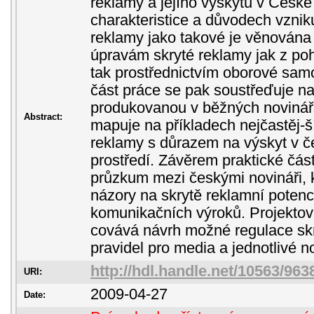
reklamy a jejího výskytu v České
charakteristice a důvodech vznik
reklamy jako takové je věnována
úpravám skryté reklamy jak z poh
tak prostřednictvím oborové sam
část práce se pak soustřeďuje n
produkovanou v běžných novinářs
Abstract:
mapuje na příkladech nejčastěj-ší
reklamy s důrazem na výskyt v 
prostředí. Závěrem praktické čás
průzkum mezi českými novináři, kt
názory na skrytě reklamní potenc
komunikačních výroků. Projektov
covává návrh možné regulace skr
pravidel pro media a jednotlivé n
http://hdl.handle.net/10563/963
URI:
2009-04-27
Date: