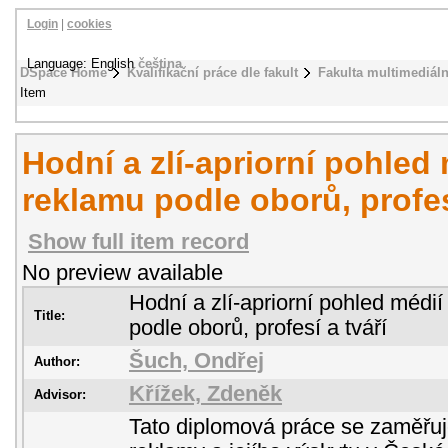
Login
|
cookies
Language: English
čeština
DSpace Home
Kvalifikační práce dle fakult
Fakulta multimediál
Item
Hodní a zlí-apriorní pohled
reklamu podle oborů, profes
Show full item record
No preview available
Hodní a zlí-apriorní pohled médi
Title:
podle oborů, profesí a tváří
Šuch, Ondřej
Author:
Křížek, Zdeněk
Advisor:
Tato diplomová práce se zaměřuj