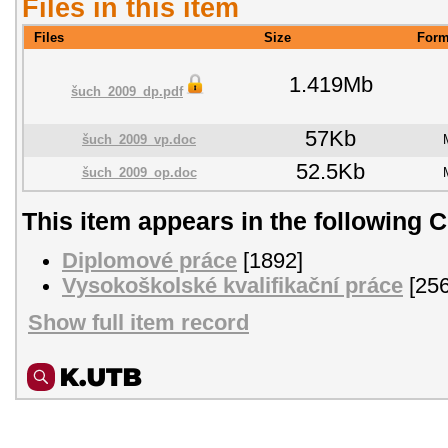
Files in this item
Files
Size
Form
1.419Mb
šuch_2009_dp.pdf
57Kb
šuch_2009_vp.doc
52.5Kb
šuch_2009_op.doc
This item appears in the following C
Diplomové práce
[1892]
Vysokoškolské kvalifikační práce
[256
Show full item record