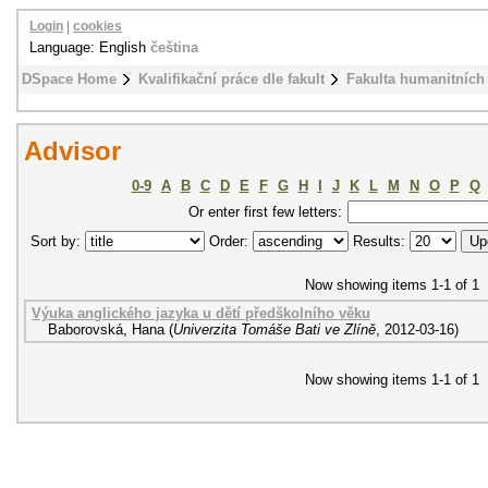
Login
|
cookies
Language: English
čeština
DSpace Home
Kvalifikační práce dle fakult
Fakulta humanitních 
Advisor
0-9
A
B
C
D
E
F
G
H
I
J
K
L
M
N
O
P
Q
Or enter first few letters:
Sort by:
Order:
Results:
Now showing items 1-1 of 1
Výuka anglického jazyka u dětí předškolního věku
Baborovská, Hana
(
Univerzita Tomáše Bati ve Zlíně
,
2012-03-16
)
Now showing items 1-1 of 1