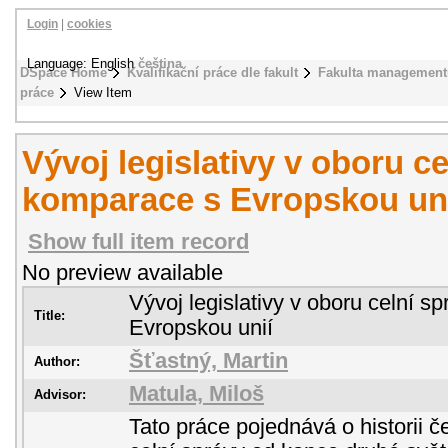
Login
|
cookies
Language: English
čeština
DSpace Home
Kvalifikační práce dle fakult
Fakulta management
práce
View Item
Vývoj legislativy v oboru cel
komparace s Evropskou un
Show full item record
No preview available
Vývoj legislativy v oboru celní s
Title:
Evropskou unií
Šťastný, Martin
Author:
Matula, Miloš
Advisor:
Tato práce pojednává o historii 