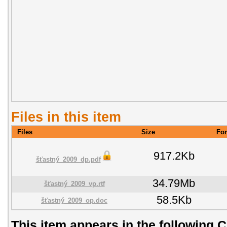
Files in this item
Files
Size
Fo
917.2Kb
šťastný_2009_dp.pdf
34.79Mb
šťastný_2009_vp.rtf
58.5Kb
šťastný_2009_op.doc
This item appears in the following C