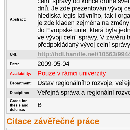
celní správy od konce druhé svě
dnů. Je zde prezentován vývoj cel
hlediska legis-lativního, tak i or
Abstract:
je zde kladen zejména na změny 
do Evropské unie, která byla jed
ve vývoji celní správy. V závěru 
předpokládaný vývoj celní správ
http://hdl.handle.net/10563/994
URI:
2009-05-04
Date:
Pouze v rámci univerzity
Availability:
Ústav regionálního rozvoje, veře
Department:
Veřejná správa a regionální rozvo
Discipline:
Grade for
B
thesis and
defense:
Citace závěřečné práce