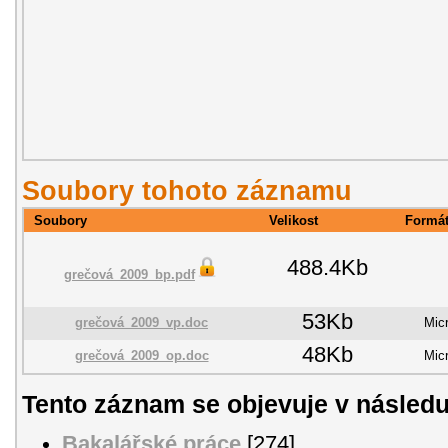
Soubory tohoto záznamu
Soubory
Velikost
Formá
488.4Kb
grečová_2009_bp.pdf
53Kb
grečová_2009_vp.doc
Mic
48Kb
grečová_2009_op.doc
Mic
Tento záznam se objevuje v následu
Bakalářské práce
[274]