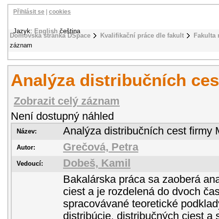
Přihlásit se
|
cookies
Jazyk:
English
čeština
Domovská stránka DSpace
Kvalifikační práce dle fakult
Fakulta
záznam
Analýza distribučních ce
Zobrazit celý záznam
Není dostupný náhled
Analýza distribučních cest firmy
Název:
Grečová, Petra
Autor:
Dobeš, Kamil
Vedoucí:
Bakalárska práca sa zaoberá ana
ciest a je rozdelená do dvoch čast
spracovávané teoretické podkla
distribúcie, distribučných ciest a