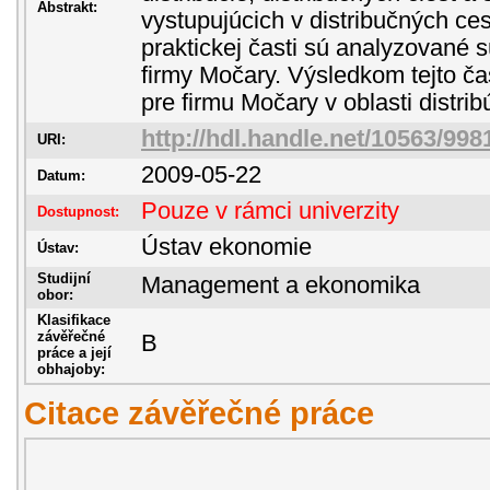
Abstrakt:
vystupujúcich v distribučných ces
praktickej časti sú analyzované 
firmy Močary. Výsledkom tejto ča
pre firmu Močary v oblasti distrib
http://hdl.handle.net/10563/998
URI:
2009-05-22
Datum:
Pouze v rámci univerzity
Dostupnost:
Ústav ekonomie
Ústav:
Studijní
Management a ekonomika
obor:
Klasifikace
závěřečné
B
práce a její
obhajoby:
Citace závěřečné práce