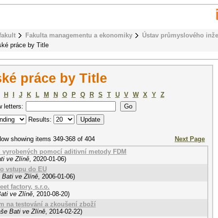
fakult
Fakulta managementu a ekonomiky
Ústav průmyslového inže
ké práce by Title
ké práce by Title
H
I
J
K
L
M
N
O
P
Q
R
S
T
U
V
W
X
Y
Z
w letters:
Results:
ow showing items 349-368 of 404
Next Page
ů vyrobených pomocí aditivní metody FDM
i ve Zlíně
,
2020-01-06
)
po vstupu do EU
Bati ve Zlíně
,
2006-01-06
)
t factory, s.r.o.
ati ve Zlíně
,
2010-08-20
)
 na testování a zkoušení zboží
še Bati ve Zlíně
,
2014-02-22
)