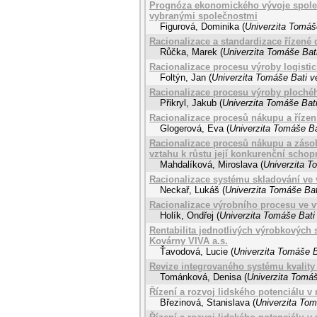
Prognóza ekonomického vývoje společn
vybranými společnostmi
Figurová, Dominika
(
Univerzita Tomáše
Racionalizace a standardizace řízen
Růčka, Marek
(
Univerzita Tomáše Bati
Racionalizace procesu výroby logistic
Foltýn, Jan
(
Univerzita Tomáše Bati v
Racionalizace procesu výroby plochéh
Přikryl, Jakub
(
Univerzita Tomáše Bati
Racionalizace procesů nákupu a říze
Glogerová, Eva
(
Univerzita Tomáše Ba
Racionalizace procesů nákupu a záso
vztahu k růstu její konkurenční schop
Mahdalíková, Miroslava
(
Univerzita T
Racionalizace systému skladování ve 
Neckař, Lukáš
(
Univerzita Tomáše Bat
Racionalizace výrobního procesu ve v
Holík, Ondřej
(
Univerzita Tomáše Bati 
Rentabilita jednotlivých výrobkových 
Kovárny VIVA a.s.
Ťavodová, Lucie
(
Univerzita Tomáše B
Revize integrovaného systému kvality 
Tománková, Denisa
(
Univerzita Tomáš
Řízení a rozvoj lidského potenciálu 
Březinová, Stanislava
(
Univerzita Tom