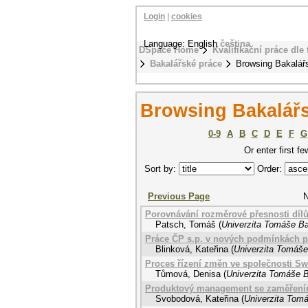
Login
|
cookies
Language: English
čeština
DSpace Home
Kvalifikační práce dle 
Bakalářské práce
Browsing Bakalářs
Browsing Bakalářs
0-9
A
B
C
D
E
F
G
Or enter first fe
Sort by:
Order:
Previous Page
N
Porovnávání rozměrové přesnosti díl
Patsch, Tomáš
(
Univerzita Tomáše Bat
Práce ČP s.p. v nových podmínkách 
Blinková, Kateřina
(
Univerzita Tomáše 
Proces řízení změn ve společnosti Swee
Tůmová, Denisa
(
Univerzita Tomáše B
Produktový management se zaměřením
Svobodová, Kateřina
(
Univerzita Tomá