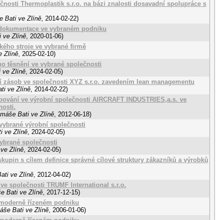
osti Thermoplastik s.r.o. na bázi znalosti dosavadní spolupráce s
 Bati ve Zlíně
,
2014-02-22
)
é dokumentace ve vybraném podniku
 ve Zlíně
,
2020-01-06
)
kého stroje ve vybrané firmě
e Zlíně
,
2025-02-10
)
o těsnění ve vybrané společnosti
 ve Zlíně
,
2024-02-05
)
ní zásob ve společnosti XYZ s.r.o. zavedením lean managementu
ti ve Zlíně
,
2014-02-22
)
bování ve výrobní společnosti AIRCRAFT INDUSTRIES,a.s. ve
nosti.
omáše Bati ve Zlíně
,
2012-06-18
)
vybrané výrobní společnosti
i ve Zlíně
,
2024-02-05
)
ybrané společnosti
ve Zlíně
,
2024-02-05
)
skupin s cílem definice správné cílové struktury zákazníků a výrobků
ati ve Zlíně
,
2012-04-02
)
ve společnosti TRUMF International s.r.o.
e Bati ve Zlíně
,
2017-12-15
)
v moderně řízeném podniku
áše Bati ve Zlíně
,
2006-01-06
)