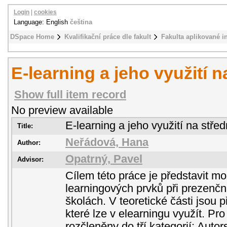
Login
|
cookies
Language: English
čeština
DSpace Home
Kvalifikační práce dle fakult
Fakulta aplikované i
E-learning a jeho využití n
Show full item record
No preview available
E-learning a jeho využití na střed
Title:
Neřádová, Hana
Author:
Opatrný, Pavel
Advisor:
Cílem této práce je představit mo
learningových prvků při prezenčn
školách. V teoretické části jsou 
které lze v elearningu využít. Pr
rozčleněny do tří kategorií: Autor