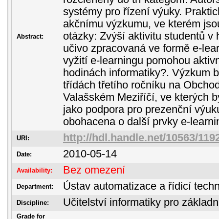
systémy pro řízení výuky. Prakti
akčnímu výzkumu, ve kterém jso
otázky: Zvýší aktivitu studentů v
Abstract:
učivo zpracovaná ve formě e-lear
vyžití e-learningu pomohou aktivn
hodinách informatiky?. Výzkum b
třídách třetího ročníku na Obcho
Valašském Meziříčí, ve kterých
jako podpora pro prezenční výuk
obohacena o další prvky e-learni
http://hdl.handle.net/10563/119
URI:
2010-05-14
Date:
Bez omezení
Availability:
Ústav automatizace a řídicí techn
Department:
Učitelství informatiky pro základn
Discipline:
Grade for