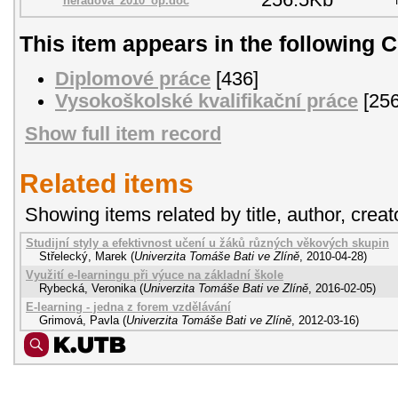
neřádová_2010_op.doc
This item appears in the following C
Diplomové práce
[436]
Vysokoškolské kvalifikační práce
[256
Show full item record
Related items
Showing items related by title, author, creat
Studijní styly a efektivnost učení u žáků různých věkových skupin
Střelecký, Marek
(
Univerzita Tomáše Bati ve Zlíně
,
2010-04-28
)
Využití e-learningu při výuce na základní škole
Rybecká, Veronika
(
Univerzita Tomáše Bati ve Zlíně
,
2016-02-05
)
E-learning - jedna z forem vzdělávání
Grimová, Pavla
(
Univerzita Tomáše Bati ve Zlíně
,
2012-03-16
)