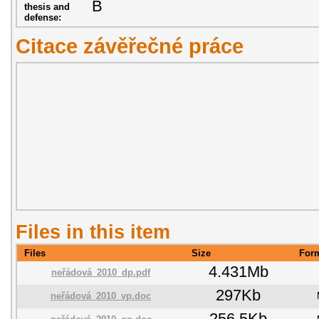
B
thesis and
defense:
Citace závěřečné práce
Files in this item
Files
Size
For
4.431Mb
neřádová_2010_dp.pdf
297Kb
neřádová_2010_vp.doc
256.5Kb