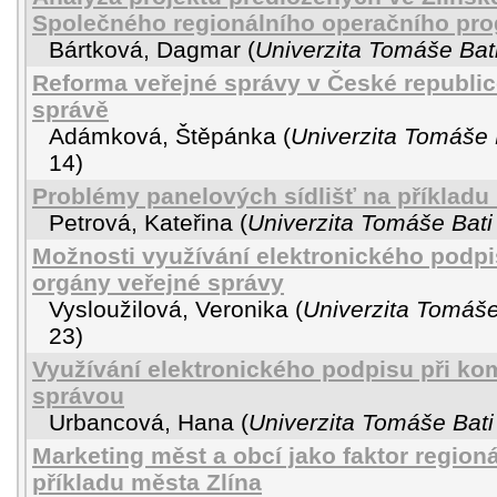
Společného regionálního operačního pr
Bártková, Dagmar
(
Univerzita Tomáše Bati
Reforma veřejné správy v České republice 
správě
Adámková, Štěpánka
(
Univerzita Tomáše 
14
)
Problémy panelových sídlišť na příkladu
Petrová, Kateřina
(
Univerzita Tomáše Bati
Možnosti využívání elektronického podpi
orgány veřejné správy
Vysloužilová, Veronika
(
Univerzita Tomáše
23
)
Využívání elektronického podpisu při kom
správou
Urbancová, Hana
(
Univerzita Tomáše Bati
Marketing měst a obcí jako faktor region
příkladu města Zlína