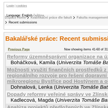
Login
|
cookies
Language: English
čeština
DSpace Home
Kvalifikační práce dle fakult
Fakulta management
Recent submissions
Bakalářské práce: Recent submiss
Previous Page
Now showing items 41-60 of 31
Reformy územněsprávní organizace na ú
Boháčková, Kamila
(
Univerzita Tomáše Bat
Možnosti využití finančních prostředků 
regionálního rozvoje pro řešení dopravní 
mikroregionu Bystřice pod Hostýnem a o
Dohnalová, Lenka
(
Univerzita Tomáše Bati
Dopady reformy veřejné správy ve Zlínsk
Kadlecová, Magda
(
Univerzita Tomáše Bat
Analýza projektů předložených ve Zlínské