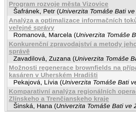
Program rozvoje města Vizovice
Šafránek, Petr
(
Univerzita Tomáše Bati ve
Analýza a optimalizace informačních tok
veřejné správy
Romanová, Marcela
(
Univerzita Tomáše Ba
Konkurenční zpravodajství a metody jeho
správě
Zavadilová, Zuzana
(
Univerzita Tomáše Ba
Možnosti regenerace brownfields na příp
kasáren v Uherském Hradišti
Pekajová, Lívia
(
Univerzita Tomáše Bati v
Komparativní analýza regionálních oper
Zlínskeho a Trenčianskeho kraje
Šinská, Hana
(
Univerzita Tomáše Bati ve 