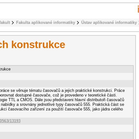
fakult
Fakulta aplikované informatiky
Ústav aplikované informatiky
ch konstrukce
trukce
práce se věnuje tématu časovačů a jejich praktické konstrukci. Práce
porovnat dostupné časovače, což je provedeno v teoretické části.
ogie TTL a CMOS. Dále jsou představeni hlavní distributoři časovačů
 nabídky a srovnány jednotlivé typy časovačů 555. Praktická část se
ukci časovacího zařízení za použití časovače 555, jako jádra celého
10563/13193