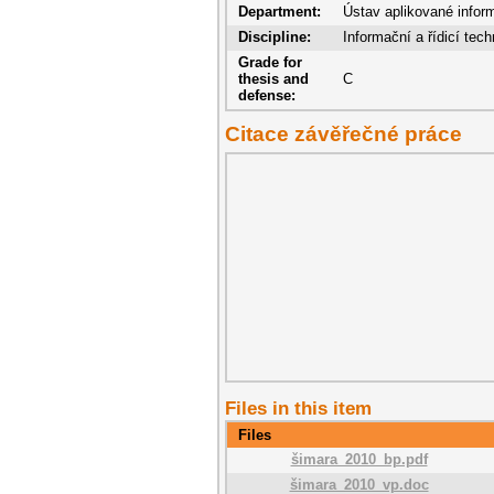
Department:
Ústav aplikované infor
Discipline:
Informační a řídicí tech
Grade for
thesis and
C
defense:
Citace závěřečné práce
Files in this item
Files
šimara_2010_bp.pdf
šimara_2010_vp.doc