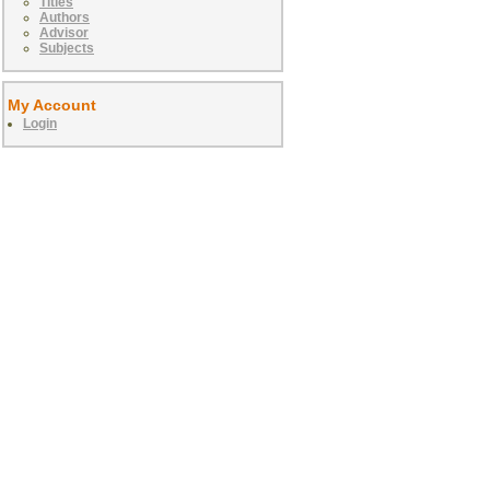
Titles
Authors
Advisor
Subjects
My Account
Login