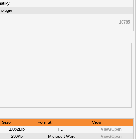
matiky
nologie
16785
Size
Format
View
1.082Mb
PDF
View/
Open
290Kb
Microsoft Word
View/
Open