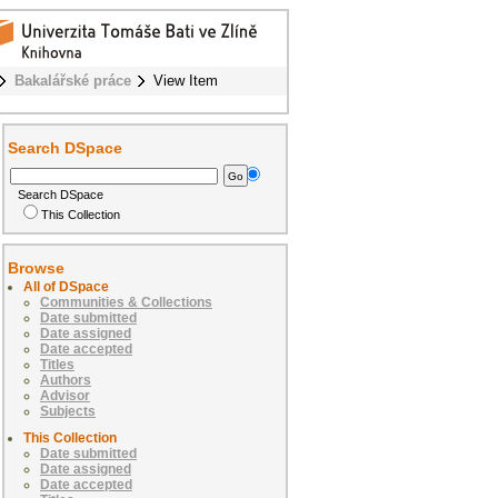
Bakalářské práce
View Item
Search DSpace
Search DSpace
This Collection
Browse
All of DSpace
Communities & Collections
Date submitted
Date assigned
Date accepted
Titles
Authors
Advisor
Subjects
This Collection
Date submitted
Date assigned
Date accepted