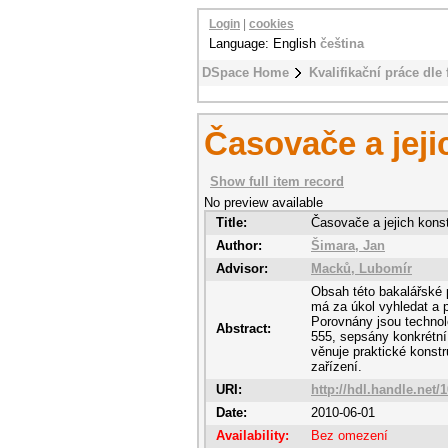
Login
|
cookies
Language: English
čeština
DSpace Home
Kvalifikační práce dle 
Časovače a jeji
Show full item record
No preview available
Title:
Časovače a jejich kons
Author:
Šimara, Jan
Advisor:
Macků, Lubomír
Obsah této bakalářské 
má za úkol vyhledat a 
Porovnány jsou technol
Abstract:
555, sepsány konkrétní
věnuje praktické konstr
zařízení.
URI:
http://hdl.handle.net/
Date:
2010-06-01
Availability:
Bez omezení