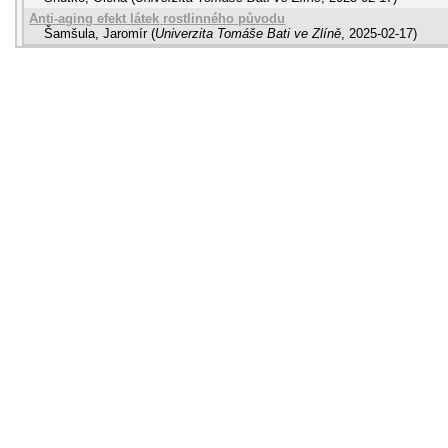
Anti-aging efekt látek rostlinného původu
Šamšula, Jaromír
(
Univerzita Tomáše Bati ve Zlíně
,
2025-02-17
)