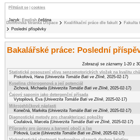
Přihlásit se
|
cookies
Jazyk:
English
čeština
Domovská stránka DSpace
Kvalifikační práce dle fakult
Fakulta 
Poslední příspěvky
Bakalářské práce: Poslední příspě
Zobrazují se záznamy 1-20 z 3
Statistické posouzení vlivu senzomotorických vložek na kvalitu ch
Piskořová, Hana
(
Univerzita Tomáše Bati ve Zlíně
,
2025-02-17
)
Kyselina chlorogenová a její potenciál
Zichová, Michaela
(
Univerzita Tomáše Bati ve Zlíně
,
2025-02-17
)
Čajový saponin jako detergenční přísada
Vytopilová, Eva
(
Univerzita Tomáše Bati ve Zlíně
,
2025-02-17
)
Mikrojehličkové náplasti
Konečná, Markéta
(
Univerzita Tomáše Bati ve Zlíně
,
2025-02-17
)
Diagnostické metody pro charakterizaci pokožky
Coufalová, Marcela
(
Univerzita Tomáše Bati ve Zlíně
,
2025-02-17
)
Přípravky pro úpravu a barvení obočí a řas
Pírková, Lucie
(
Univerzita Tomáše Bati ve Zlíně
,
2025-02-17
)
Viskoelastické vlastnosti hydrogélov rôznych druhov želatíny