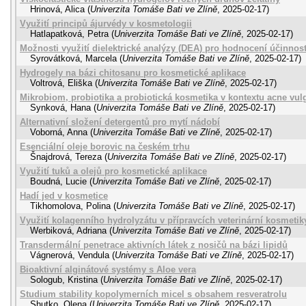
Hrinová, Alica
(
Univerzita Tomáše Bati ve Zlíně
,
2025-02-17
)
Využití principů ájurvédy v kosmetologii
Hatlapatková, Petra
(
Univerzita Tomáše Bati ve Zlíně
,
2025-02-17
)
Možnosti využití dielektrické analýzy (DEA) pro hodnocení účinnos
Syrovátková, Marcela
(
Univerzita Tomáše Bati ve Zlíně
,
2025-02-17
)
Hydrogely na bázi chitosanu pro kosmetické aplikace
Voltrová, Eliška
(
Univerzita Tomáše Bati ve Zlíně
,
2025-02-17
)
Mikrobiom, probiotika a probiotická kosmetika v kontextu acne vul
Synková, Hana
(
Univerzita Tomáše Bati ve Zlíně
,
2025-02-17
)
Alternativní složení detergentů pro mytí nádobí
Voborná, Anna
(
Univerzita Tomáše Bati ve Zlíně
,
2025-02-17
)
Esenciální oleje borovic na českém trhu
Šnajdrová, Tereza
(
Univerzita Tomáše Bati ve Zlíně
,
2025-02-17
)
Využití tuků a olejů pro kosmetické aplikace
Boudná, Lucie
(
Univerzita Tomáše Bati ve Zlíně
,
2025-02-17
)
Hadí jed v kosmetice
Tikhomolova, Polina
(
Univerzita Tomáše Bati ve Zlíně
,
2025-02-17
)
Využití kolagenního hydrolyzátu v přípravcích veterinární kosmetik
Werbiková, Adriana
(
Univerzita Tomáše Bati ve Zlíně
,
2025-02-17
)
Transdermální penetrace aktivních látek z nosičů na bázi lipidů
Vágnerová, Vendula
(
Univerzita Tomáše Bati ve Zlíně
,
2025-02-17
)
Bioaktivní alginátové systémy s Aloe vera
Sologub, Kristina
(
Univerzita Tomáše Bati ve Zlíně
,
2025-02-17
)
Studium stability kopolymerních micel s obsahem resveratrolu
Shutko, Olena
(
Univerzita Tomáše Bati ve Zlíně
,
2025-02-17
)